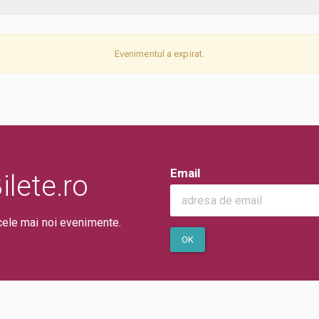
Evenimentul a expirat.
Email
lete.ro
cele mai noi evenimente.
OK