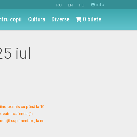
info
RO
EN
HU
ntru copii
Cultura
Diverse
0 bilete
25 iul
iind permis cu până la 10 
 teatru-cafenea (în 
mații suplimentare, la nr. 