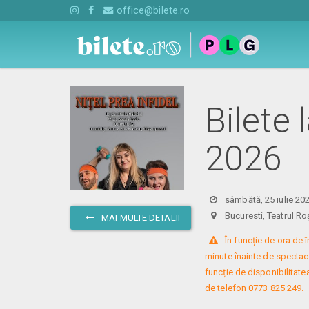
office@bilete.ro
Bilete 
2026
sâmbătă, 25 iulie 20
Bucuresti, Teatrul
MAI MULTE DETALII
 În funcție de ora de
minute înainte de spectacol
funcție de disponibilitatea
de telefon 0773 825 249.