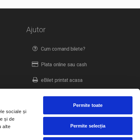
Ajutor
Cum comand bilete?
Plata online sau cash
eBilet printat acasa
Livrare prin curier
Permite toate
Returnare bilete
le sociale și
e și de
Permite selecția
u alte
Duplicare bilete