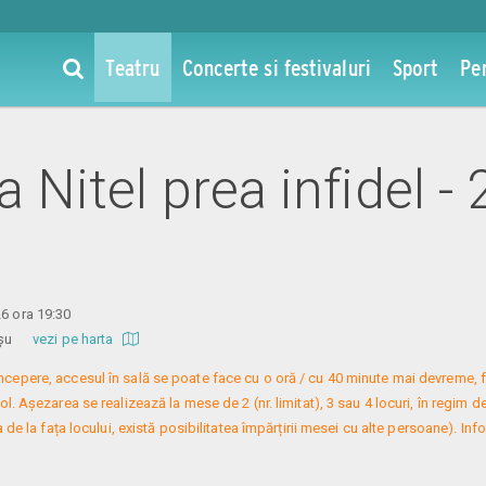
Teatru
Concerte si festivaluri
Sport
Pe
la Nitel prea infidel - 
26 ora 19:30
 Roșu
vezi pe harta
 începere, accesul în sală se poate face cu o oră / cu 40 minute mai devreme, f
. Așezarea se realizează la mese de 2 (nr. limitat), 3 sau 4 locuri, în regim de
 de la fața locului, există posibilitatea împărțirii mesei cu alte persoane). Infor