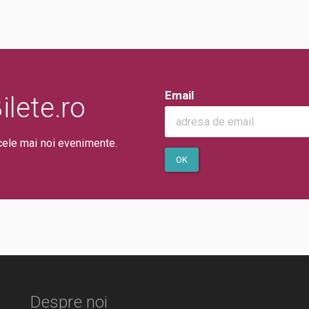
Email
lete.ro
cele mai noi evenimente.
OK
Despre noi