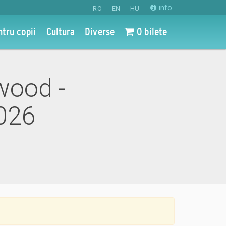
info
RO
EN
HU
ntru copii
Cultura
Diverse
0 bilete
ywood -
2026