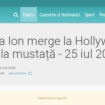
Teatru
Concerte si festivaluri
Sport
Pe
la Ion merge la Holl
 la mustață - 25 iul 
26 ora 20:30
 Amzei
vezi pe harta
Evenimentul a expirat.