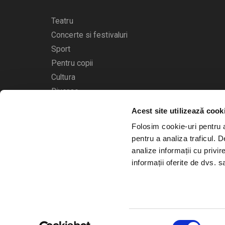
Teatru
Concerte si festivaluri
Sport
Pentru copii
Cultura
Diverse
Acest site utilizează cook
Calendarul evenimentelor
Folosim cookie-uri pentru a 
pentru a analiza traficul. 
analize informații cu privir
informații oferite de dvs. sa
© 2006 - 2026
Bilete.ro
Selecția
A.N.P.C.
O.D.R.