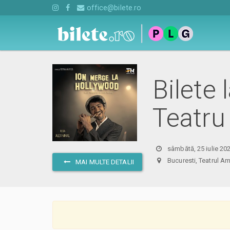
office@bilete.ro
Bilete 
Teatru
sâmbătă, 25 iulie 20
Bucuresti, Teatrul
MAI MULTE DETALII