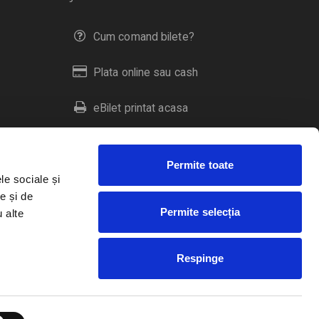
Cum comand bilete?
Plata online sau cash
eBilet printat acasa
Livrare prin curier
Permite toate
Returnare bilete
le sociale și
e și de
Permite selecția
u alte
Duplicare bilete
Respinge
RO
EN
HU