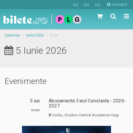
contact
RO
EN
HU
Calendar
Iunie 2026
5 iun
5 Iunie 2026
Evenimente
5 iun
Abonamente Farul Constanta - 2026-
2027
vineri
Ovidiu, Stadion Central Academia Hagi