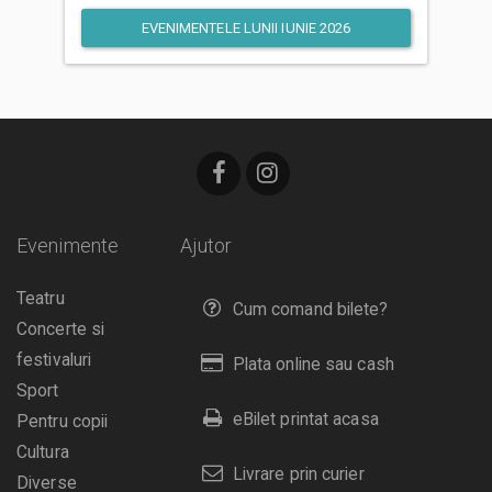
EVENIMENTELE LUNII IUNIE 2026
Evenimente
Ajutor
Teatru
Cum comand bilete?
Concerte si
festivaluri
Plata online sau cash
Sport
eBilet printat acasa
Pentru copii
Cultura
Livrare prin curier
Diverse