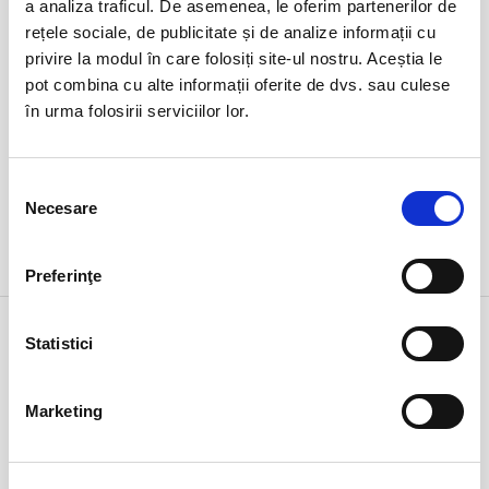
ora 19:30
a analiza traficul. De asemenea, le oferim partenerilor de
expirat
rețele sociale, de publicitate și de analize informații cu
privire la modul în care folosiți site-ul nostru. Aceștia le
pot combina cu alte informații oferite de dvs. sau culese
în urma folosirii serviciilor lor.
Selecția
Necesare
consimțământului
DETALII
Preferinţe
5 iun
O Comedie despre Insomnie
Statistici
vineri
Bucuresti, Teatrul Coquette
ora 19:30
expirat
Marketing