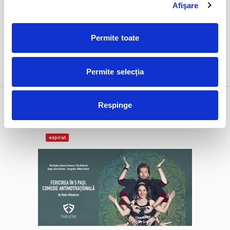
Afişare
Permite toate
DETALII
Permite selecția
5 iun
Fericirea in 5 pasi. Comedie
Respinge
antimotivationala
vineri
Bucuresti, FF Theatre - Centru Vechi
ora 20:00
expirat