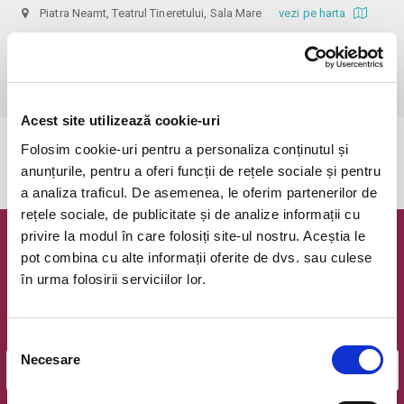
Piatra Neamt, Teatrul Tineretului, Sala Mare
vezi pe harta
 Informații: 0752149735

Biletele cu reducere se pot achiziționa doar la Agenția teatrală, pe baza 
documentelor justificative: carnet de elev/student, cupon de pensie.
Acest site utilizează cookie-uri
Folosim cookie-uri pentru a personaliza conținutul și
Evenimentul a expirat.
anunțurile, pentru a oferi funcții de rețele sociale și pentru
a analiza traficul. De asemenea, le oferim partenerilor de
rețele sociale, de publicitate și de analize informații cu
privire la modul în care folosiți site-ul nostru. Aceștia le
Newsletter @ Bilete.ro
pot combina cu alte informații oferite de dvs. sau culese
în urma folosirii serviciilor lor.
Oferte exclusive si o editie saptamanala cu cele mai noi
evenimente.
Email
Selecția
Necesare
consimțământului