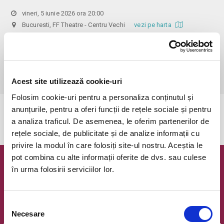
vineri, 5 iunie 2026 ora 20:00
Bucuresti, FF Theatre - Centru Vechi
vezi pe harta
 Din respect pentru actori si public avem rugamintea de a va 
prezenta cu cel putin 30 de minute inainte de inceperea spectacolului. 

Dupa ora inceperii reprezentatiei, rezervarile si biletele isi pierd 
valabilitatea.
Acest site utilizează cookie-uri
Folosim cookie-uri pentru a personaliza conținutul și
anunțurile, pentru a oferi funcții de rețele sociale și pentru
Evenimentul a expirat.
a analiza traficul. De asemenea, le oferim partenerilor de
rețele sociale, de publicitate și de analize informații cu
privire la modul în care folosiți site-ul nostru. Aceștia le
pot combina cu alte informații oferite de dvs. sau culese
Newsletter @ Bilete.ro
în urma folosirii serviciilor lor.
Oferte exclusive si o editie saptamanala cu cele mai noi
evenimente.
Selecția
Necesare
Email
consimțământului