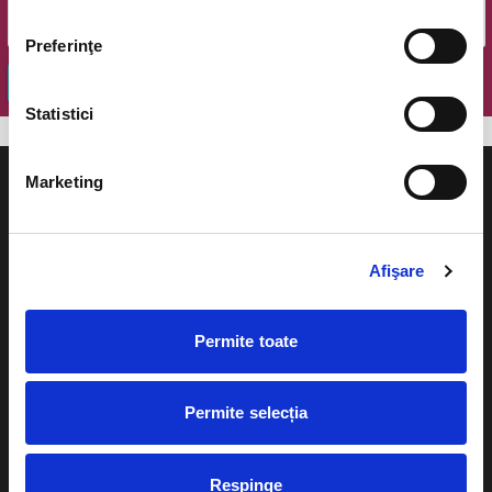
Preferinţe
OK
Statistici
Marketing
Afişare
Evenimente
Ajutor
Teatru
Cum comand bilete?
Permite toate
Concerte si
festivaluri
Plata online sau cash
Permite selecția
Sport
eBilet printat acasa
Pentru copii
Cultura
Respinge