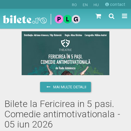
contact
RO
EN
HU
MAI MULTE DETALII
Bilete la Fericirea in 5 pasi.
Comedie antimotivationala -
05 iun 2026