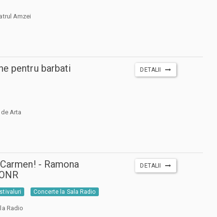
atrul Amzei
e pentru barbati
DETALII
 de Arta
, Carmen! - Ramona
DETALII
- ONR
stivaluri
Concerte la Sala Radio
la Radio