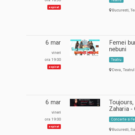
expirat
Bucuresti, Te
6 mar
Femei bun
nebuni
vineri
ora 19:00
Teatru
expirat
Deva, Teatrul
6 mar
Toujours
Zaharia 
vineri
ora 19:00
Concerte si fe
expirat
Bucuresti, Sa