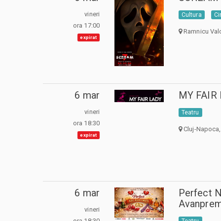
vineri
Cultura
C
ora 17:00
Ramnicu Val
expirat
6 mar
MY FAIR
vineri
Teatru
ora 18:30
Cluj-Napoca,
expirat
6 mar
Perfect N
Avanprem
vineri
ora 18:30
Teatru