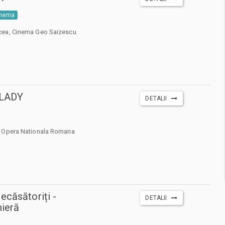
inema
cea, Cinema Geo Saizescu
 LADY
DETALII
 Opera Nationala Romana
ecăsătoriți -
DETALII
ieră