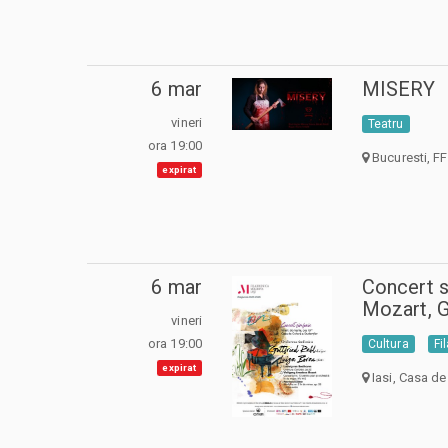
6 mar
MISERY
vineri
Teatru
ora 19:00
Bucuresti, FF
expirat
6 mar
Concert 
Mozart, G
vineri
ora 19:00
Cultura
Fi
expirat
Iasi, Casa de