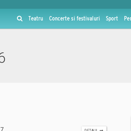
Teatru
Concerte si festivaluri
Sport
Pe
6
7
DETALII