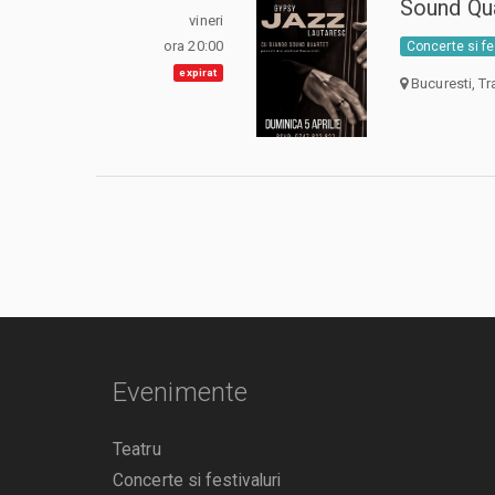
Sound Qu
vineri
ora 20:00
Concerte si fe
expirat
Bucuresti, Tr
Evenimente
Teatru
Concerte si festivaluri