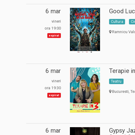
6 mar
Good Luck
vineri
Cultura
C
ora 19:00
Ramnicu Val
expirat
6 mar
Terapie in
vineri
Teatru
ora 19:30
Bucuresti, Te
expirat
6 mar
Gypsy Ja