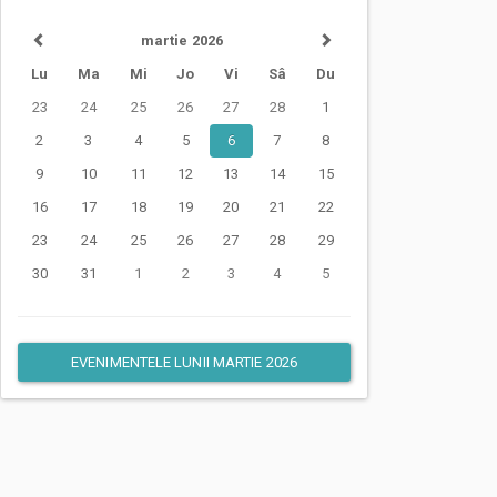
martie 2026
Lu
Ma
Mi
Jo
Vi
Sâ
Du
23
24
25
26
27
28
1
2
3
4
5
6
7
8
9
10
11
12
13
14
15
16
17
18
19
20
21
22
23
24
25
26
27
28
29
30
31
1
2
3
4
5
EVENIMENTELE LUNII MARTIE 2026