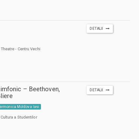
DETALII
 Theatre - Centru Vechi
simfonic – Beethoven,
DETALII
liere
larmonica Moldova Iasi
 Cultura a Studentilor