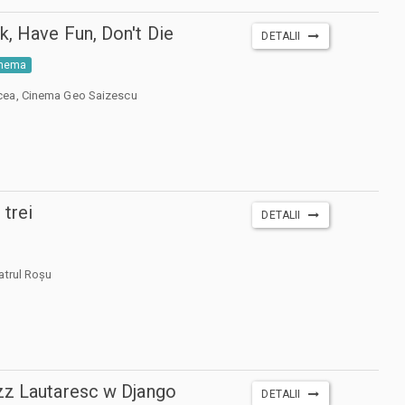
, Have Fun, Don't Die
DETALII
inema
cea, Cinema Geo Saizescu
 trei
DETALII
atrul Roșu
zz Lautaresc w Django
DETALII