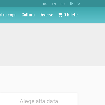
info
RO
EN
HU
ntru copii
Cultura
Diverse
0 bilete
Alege alta data