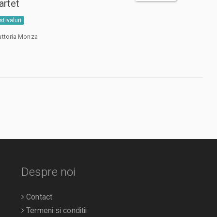
artet
stivaluri
attoria Monza
Despre noi
Contact
Termeni si conditii