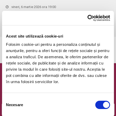
vineri, 6 martie 2026 ora 19:00
Bucuresti, Sala Radio
vezi pe harta
 Accesul persoanelor sub 6 ani este STRICT INTERZIS! Accesul in 
sala de concert este permis doar pana la ora 18:55!
Acest site utilizează cookie-uri
Folosim cookie-uri pentru a personaliza conținutul și
Evenimentul a expirat.
anunțurile, pentru a oferi funcții de rețele sociale și pentru
a analiza traficul. De asemenea, le oferim partenerilor de
rețele sociale, de publicitate și de analize informații cu
privire la modul în care folosiți site-ul nostru. Aceștia le
Newsletter @ Bilete.ro
pot combina cu alte informații oferite de dvs. sau culese
în urma folosirii serviciilor lor.
Oferte exclusive si o editie saptamanala cu cele mai noi
evenimente.
Selecția
Email
Necesare
consimțământului