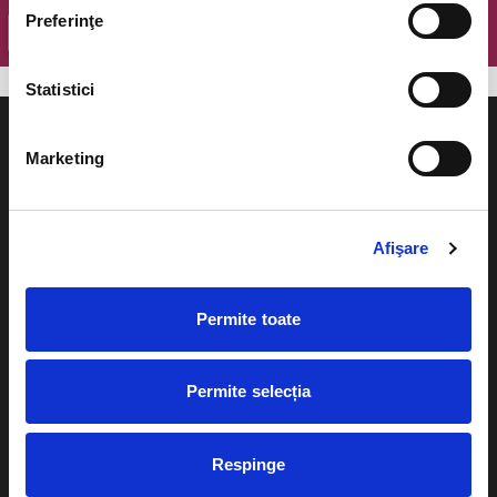
Preferinţe
OK
Statistici
Marketing
Evenimente
Ajutor
Afişare
Teatru
Cum comand bilete?
Concerte si
Permite toate
festivaluri
Plata online sau cash
Sport
Permite selecția
eBilet printat acasa
Pentru copii
Cultura
Livrare prin curier
Respinge
Diverse