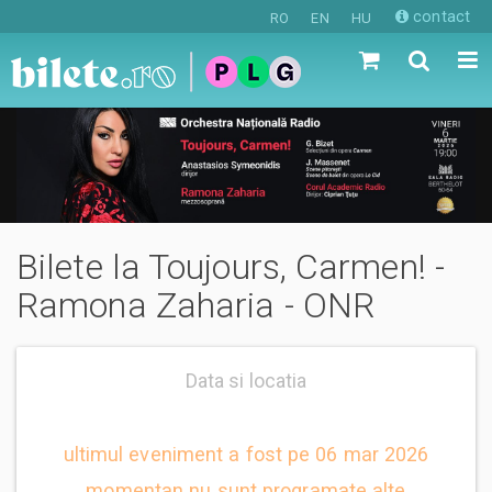
contact
RO
EN
HU
Bilete la Toujours, Carmen! -
Ramona Zaharia - ONR
Data si locatia
ultimul eveniment a fost pe 06 mar 2026
momentan nu sunt programate alte