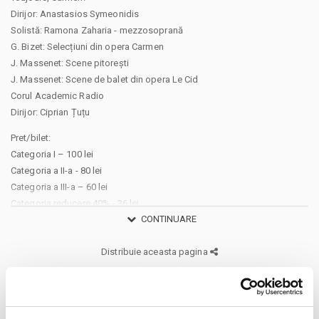
Dirijor: Anastasios Symeonidis
Solistă: Ramona Zaharia - mezzosoprană
G. Bizet: Selecțiuni din opera Carmen
J. Massenet: Scene pitorești
J. Massenet: Scene de balet din opera Le Cid
Corul Academic Radio
Dirijor: Ciprian Țuțu
Pret/bilet:
Categoria I – 100 lei
Categoria a II-a - 80 lei
Categoria a III-a – 60 lei
Categoria reducere 40% - 36 lei
CONTINUARE
Categoria reducere 90% - 10 lei
Va aducem la cunostinta ca pe langa preturile biletelor sau
Distribuie aceasta pagina
abonamentelor afisate, pot exista si costuri aditionale ce trebuie
suportate de dvs., respectiv: taxe de intermediere, procesare, emitere
bilet, comisioane, cost de livrare (in cazul in care veti solicita livrarea
prin curier a biletului/abonamentului); cost Asigurare En Garde (in cazul