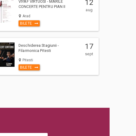
12
VIYAF VIRTUOSI - MARILE
CONCERTE PENTRU PIAN II
aug
Arad
BILETE
17
Deschiderea Stagiunii -
Filarmonica Pitesti
sept
Pitesti
BILETE