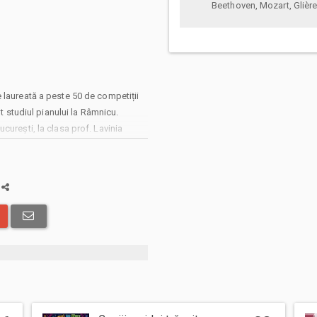
Beethoven, Mozart, Glièr
5
 laureată a peste 50 de competiții
ut studiul pianului la Râmnicu.
curești, la clasa prof. Lavinia
a de Muzică și Teatru din Hanovra,
 maestrului timp de 11 ani. A
ork, Academia de Vară din Salzburg
a
ile I la Concursurile Viotti-Valsesia
 Concursul Internațional de Pian Gina
ew York, precum și Premiul I al
la Prix d’Oslo, Premiul Grieg şi
).
portante interprete contemporane
ă integrala lucrărilor sale pentru