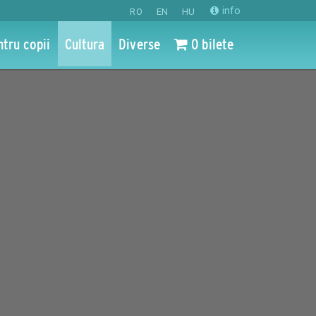
info
RO
EN
HU
ntru copii
Cultura
Diverse
0 bilete