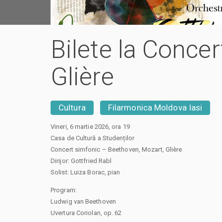
Bilete la Conce
Glière
Cultura
Filarmonica Moldova Iasi
Vineri, 6 martie 2026, ora 19
Casa de Cultură a Studenților
Concert simfonic – Beethoven, Mozart, Glière
Dirijor: Gottfried Rabl
Solist: Luiza Borac, pian
Program:
Ludwig van Beethoven
Uvertura Coriolan, op. 62