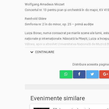
Wolfgang Amadeus Mozart
Concertul nr. 13 pentru pian și orchestră în do major, KV 41
Reinhold Glière
Simfonia nr. 2 în do minor, op. 25 – primă audiție
Luiza Borac, nume consacrat pe marile scene ale lumii, este
naționale și internaționale. Născută la Pitești, Luiza a încep
Vâlcea, apoi a absolvit Universitatea Națională de Muzică Bu
Coman și Gabriel Amiraș. S-a perfecționat apoi la Academi
CONTINUARE
la clasa prof. Karl-Heinz Kämmerling, devenind și asistenta
participat la cursuri de măiestrie la Julliard School New Y
Distribuie aceasta pagin
precum şi la Fundația Como prezidată de Martha Argerich.
Printre numeroasele distincții internaționale se numără Premi
în Italia şi Mendelssohn din Germania, Medalia de Argint la
Bachauer în Salt Lake City, Premiul Debut la Carnegie Hall N
Concursului Internațional George Enescu București, Premiul I 
Premiul Publicului la Concursul Edvard Grieg (Oslo, Norvegia
Evenimente similare
Luiza Borac este recunoscută drept una dintre cele mai im
ale muzicii lui George Enescu, realizând în premieră mondial