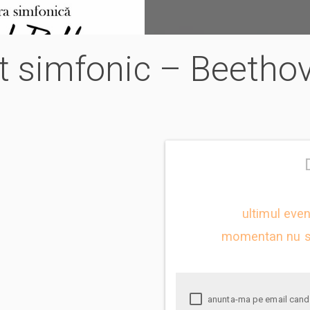
rt simfonic – Beetho
ultimul eve
momentan nu s
anunta-ma pe email cand apare urmatorul eveniment la Concert simfonic –