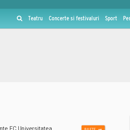
Teatru
Concerte si festivaluri
Sport
Pe
te FC Universitatea
BILETE