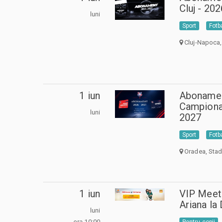
Cluj - 20
luni
Sport
Fotb
Cluj-Napoca,
1 iun
Abonamen
Campionat
luni
2027
Sport
Fotb
Oradea, Stadi
1 iun
VIP Meet
Ariana la
luni
ora 10:00
Pentru copii