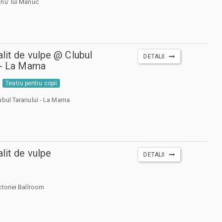
nu' lui Manuc
alit de vulpe @ Clubul
DETALII
 - La Mama
Teatru pentru copii
ubul Taranului - La Mama
lit de vulpe
DETALII
ctoriei Ballroom