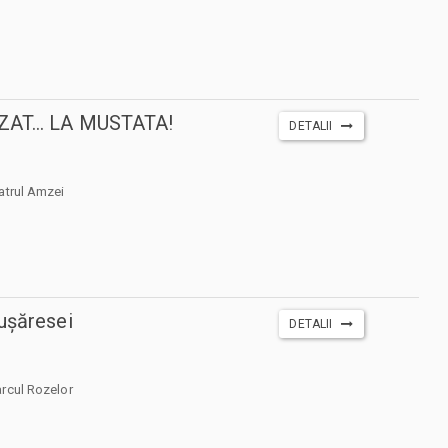
AT... LA MUSTATA!
DETALII
atrul Amzei
ușăresei
DETALII
rcul Rozelor