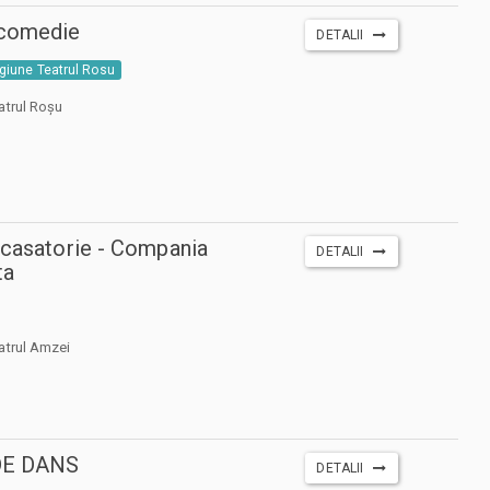
 comedie
DETALII
giune Teatrul Rosu
atrul Roșu
 casatorie - Compania
DETALII
ta
atrul Amzei
DE DANS
DETALII