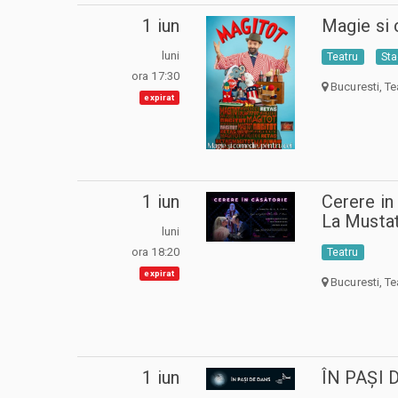
1 iun
Magie si
luni
Teatru
Sta
ora 17:30
Bucuresti, Te
expirat
1 iun
Cerere in
La Musta
luni
ora 18:20
Teatru
expirat
Bucuresti, Te
1 iun
ÎN PAȘI 