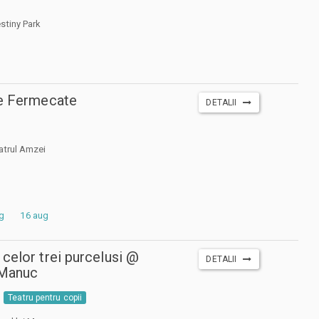
stiny Park
le Fermecate
DETALII
atrul Amzei
g
16 aug
celor trei purcelusi @
DETALII
 Manuc
Teatru pentru copii