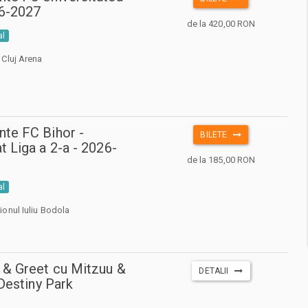
26-2027
de la 420,00 RON
al
 Cluj Arena
te FC Bihor -
BILETE
 Liga a 2-a - 2026-
de la 185,00 RON
al
onul Iuliu Bodola
 & Greet cu Mitzuu &
DETALII
 Destiny Park