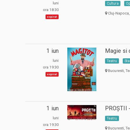
luni
Cultura
Op
ora 18:30
Cluj-Napoca,
expirat
1 iun
Magie si
luni
Teatru
Sta
ora 19:30
Bucuresti, Te
expirat
1 iun
PROȘTII 
luni
Teatru
ora 19:30
Bucuresti, Te