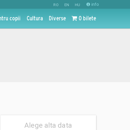
info
RO
EN
HU
ntru copii
Cultura
Diverse
0 bilete
Alege alta data