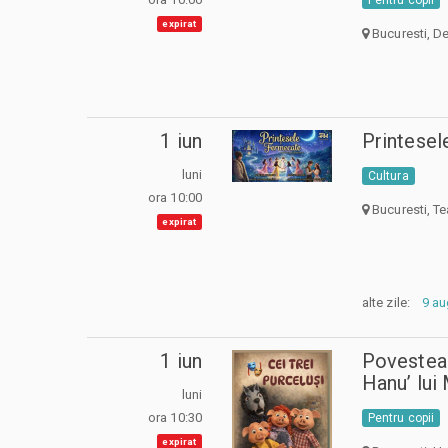
expirat
Bucuresti, De
1 iun
Printese
luni
Cultura
ora 10:00
Bucuresti, Te
expirat
alte zile:
9 au
1 iun
Povestea 
Hanu’ lui
luni
ora 10:30
Pentru copii
expirat