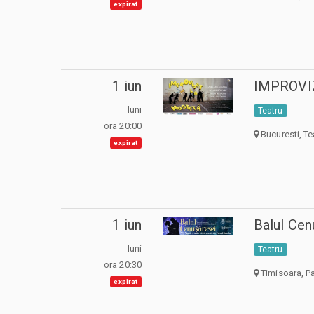
expirat
1 iun
IMPROVIZ
luni
Teatru
ora 20:00
Bucuresti, Te
expirat
1 iun
Balul Cen
luni
Teatru
ora 20:30
Timisoara, Pa
expirat