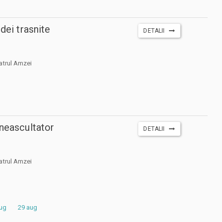
idei trasnite
DETALII
atrul Amzei
 neascultator
DETALII
atrul Amzei
aug
29 aug