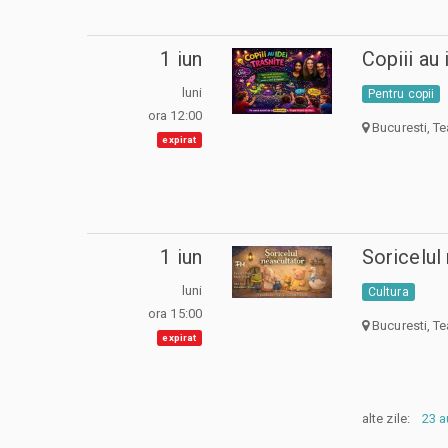
1 iun
Copiii au 
luni
Pentru copii
ora 12:00
Bucuresti, Te
expirat
1 iun
Soricelul
luni
Cultura
ora 15:00
Bucuresti, Te
expirat
alte zile:
23 