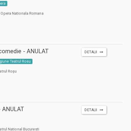
era
 Opera Nationala Romana
 comedie - ANULAT
DETALII
giune Teatrul Rosu
atrul Roșu
- ANULAT
DETALII
atrul National Bucuresti