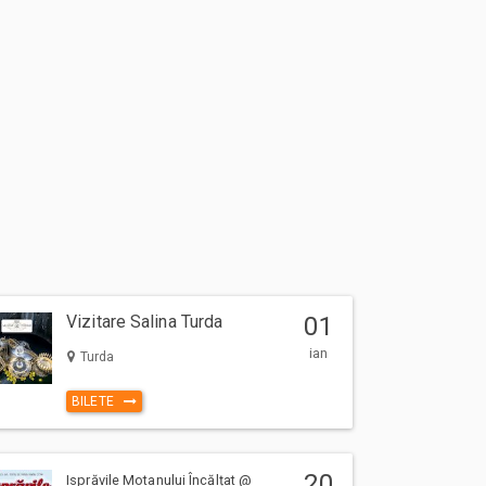
Vizitare Salina Turda
01
ian
Turda
BILETE
20
Isprăvile Motanului Încălțat @