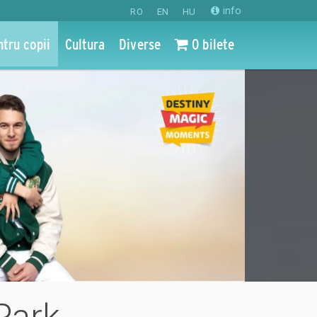
info
RO
EN
HU
ntru copii
Cultura
Diverse
0 bilete