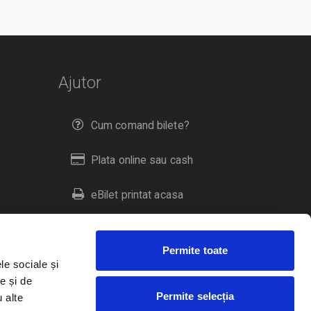
Ajutor
Cum comand bilete?
Plata online sau cash
eBilet printat acasa
Livrare prin curier
Permite toate
Returnare bilete
le sociale și
e și de
Permite selecția
u alte
Duplicare bilete