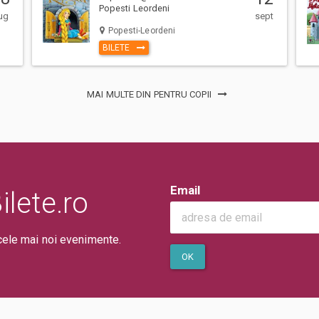
Popesti Leordeni
ug
sept
Popesti-Leordeni
BILETE
MAI MULTE DIN PENTRU COPII
dețină bilet individual de acces.
ntru a evita aglomerarea și pentru
 experiență a verii!
ambele evenimente, exclusiv la
Email
lete.ro
cele mai noi evenimente.
OK