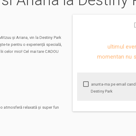
 si Ariana la Destiny
Mitzuu și Ariana, vin la Destiny Park
te-te pentru o experiență specială,
ultimul eve
dolii celor mici! Cel mai tare CADOU
momentan nu s
anunta-ma pe email cand apare urmatorul eveniment la Mitzuu si Ariana la
Destiny Park
r-o atmosferă relaxată și super fun