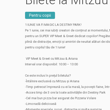
Bilete la Mitzuu
Pentru copii
1 IUNIE VA FI MAGIC LA DESTINY PARK!
Pe 1 iunie, cei mai iubiți creatori de conținut ai momentului, 
pentru un SUPER VIP Meet & Greet dedicat copiilor! Pregăteș
plină de distracție, emoții și amintiri de neuitat alături de i
pentru copilul tău de 1 Iunie!
️ VIP Meet & Greet cu Mitzuu & Ariana
Interval orar disponibil: 10:00 – 13:00
Ce este inclus în prețul biletului?
-Întâlnire exclusivă cu Mitzuu și Ariana
-Timp petrecut împreună cu ei la masă, la povești faine, înt
-Acces timp de 3 ore la toate activitățile din Destiny Park
-Cel mai bun pizza bar asigurat de Pizzeria Volare
-Limonadă delicioasă
-Momente speciale, jocuri, distracție și multe surprize