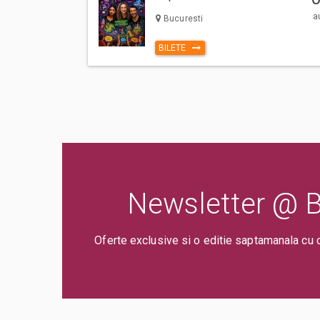
* Taxă administrare – 2%
a
Bucuresti
* Taxă procesare – 2 lei
BILETE
* Comision ticketing – 6,05 %
* Taxă emitere bilet – 0,61 lei
Fiecare participant la eveniment, adult sau copil, trebuie să 
Vă rugăm să respectați intervalul orar menționat pe bilet pe
buna desfășurare a evenimentului.
Ne vedem pe 1 Iunie la Destiny Park pentru cea mai frumoasă
*Persoanele cu dizabilități beneficiază de 50% reducere la 
recepția parcului.
Newsletter @ Bi
Oferte exclusive si o editie saptamanala cu 