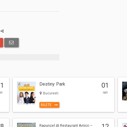
IT un tricou ediție specială Mitzuu
 păstra amintirea acestei zile
a
01
Destiny Park
01
cum: taxe de intermediere,
an
ian
Bucuresti
sigurare bilete, afișate în pașii
BILETE
ceptă Regulile de participare și
mei.
08
12
Rapunzel @ Restaurant Amicii –