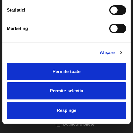
Statistici
Marketing
Evenimente
Ajutor
Teatru
Cum comand bilete?
Afişare
Concerte si
festivaluri
Plata online sau cash
Permite toate
Sport
eBilet printat acasa
Pentru copii
Cultura
Permite selecția
Livrare prin curier
Diverse
Calendar
Returnare bilete
Respinge
Duplicare bilete