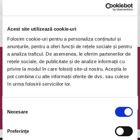
Bucuresti, Victoriei Ballroom
vezi pe harta
Evenimentul a expirat.
Acest site utilizează cookie-uri
Folosim cookie-uri pentru a personaliza conținutul și
anunțurile, pentru a oferi funcții de rețele sociale și pentru
a analiza traficul. De asemenea, le oferim partenerilor de
Newsletter @ Bilete.ro
rețele sociale, de publicitate și de analize informații cu
privire la modul în care folosiți site-ul nostru. Aceștia le
Oferte exclusive si o editie saptamanala cu cele mai noi
pot combina cu alte informații oferite de dvs. sau culese
evenimente.
în urma folosirii serviciilor lor.
Email
Selecția
Necesare
consimțământului
OK
Preferinţe