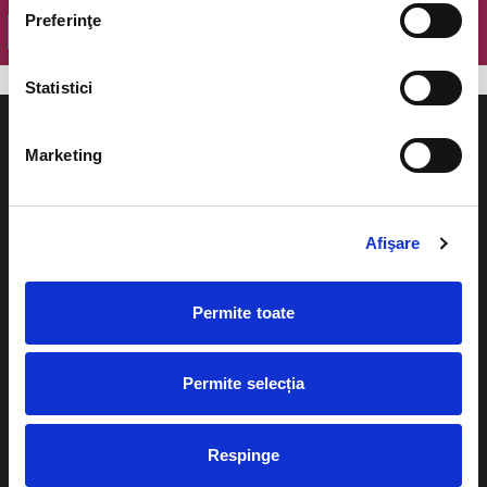
Preferinţe
OK
Statistici
Marketing
Evenimente
Ajutor
Afişare
Teatru
Cum comand bilete?
Concerte si
Permite toate
festivaluri
Plata online sau cash
Sport
Permite selecția
eBilet printat acasa
Pentru copii
Cultura
Livrare prin curier
Respinge
Diverse