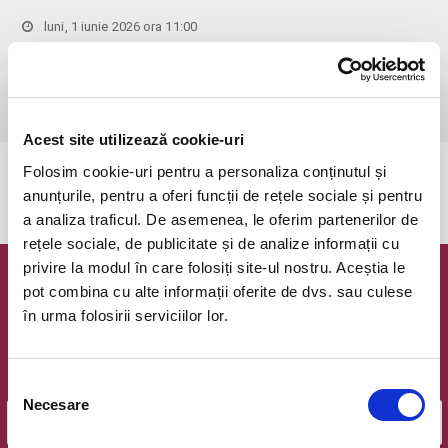
luni, 1 iunie 2026 ora 11:00
Bucuresti, Clubul Taranului - La Mama
vezi pe harta
 Pentru copiii cu vârsta de peste 1 an se achită bilet.

Se achită bilete atât pentru părinti cât și pentru copii.
Acest site utilizează cookie-uri
Folosim cookie-uri pentru a personaliza conținutul și
Evenimentul a expirat.
anunțurile, pentru a oferi funcții de rețele sociale și pentru
a analiza traficul. De asemenea, le oferim partenerilor de
rețele sociale, de publicitate și de analize informații cu
privire la modul în care folosiți site-ul nostru. Aceștia le
Newsletter @ Bilete.ro
pot combina cu alte informații oferite de dvs. sau culese
în urma folosirii serviciilor lor.
Oferte exclusive si o editie saptamanala cu cele mai noi
evenimente.
Selecția
Email
Necesare
consimțământului