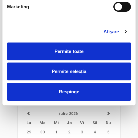
ora 20:30
Marketing
expirat
Afişare
Permite toate
Permite selecția
DETALII
Respinge
Alege alta data
iulie 2026
Lu
Ma
Mi
Jo
Vi
Sâ
Du
29
30
1
2
3
4
5