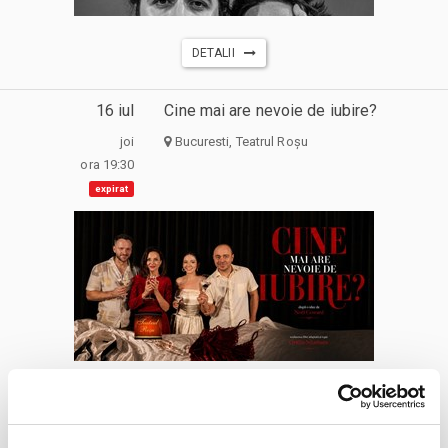
DETALII
16 iul
Cine mai are nevoie de iubire?
joi
Bucuresti, Teatrul Roșu
ora 19:30
expirat
DETALII
alte zile:
20 aug
11 sept
27 sept