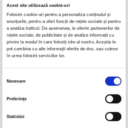
Acest site utilizează cookie-uri
16 iul
50 de nuante de gri ale doamnei Cucu
Folosim cookie-uri pentru a personaliza conținutul și
joi
Bucuresti, FF Theatre - Centru Vechi
anunțurile, pentru a oferi funcții de rețele sociale și pentru
ora 20:00
a analiza traficul. De asemenea, le oferim partenerilor de
expirat
rețele sociale, de publicitate și de analize informații cu
privire la modul în care folosiți site-ul nostru. Aceștia le
pot combina cu alte informații oferite de dvs. sau culese
în urma folosirii serviciilor lor.
Selecția
Necesare
consimțământului
DETALII
Preferinţe
alte zile:
13 aug
13 sept
16 iul
UEFA Europa League
Statistici
joi
Cluj-Napoca, Cluj Arena