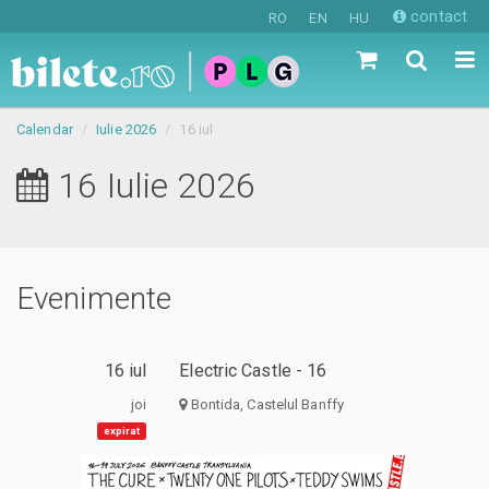
contact
RO
EN
HU
Calendar
Iulie 2026
16 iul
16 Iulie 2026
Evenimente
16 iul
Electric Castle - 16
joi
Bontida, Castelul Banffy
expirat