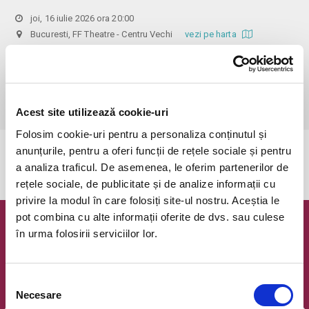
joi, 16 iulie 2026 ora 20:00
Bucuresti, FF Theatre - Centru Vechi
vezi pe harta
 Din respect pentru actori si public avem rugamintea de a va 
prezenta cu cel putin 30 de minute inainte de inceperea spectacolului. 

Dupa ora inceperii reprezentatiei, rezervarile si biletele isi pierd 
valabilitatea.
Acest site utilizează cookie-uri
Folosim cookie-uri pentru a personaliza conținutul și
anunțurile, pentru a oferi funcții de rețele sociale și pentru
Evenimentul a expirat.
a analiza traficul. De asemenea, le oferim partenerilor de
rețele sociale, de publicitate și de analize informații cu
privire la modul în care folosiți site-ul nostru. Aceștia le
pot combina cu alte informații oferite de dvs. sau culese
Newsletter @ Bilete.ro
în urma folosirii serviciilor lor.
Oferte exclusive si o editie saptamanala cu cele mai noi
evenimente.
Selecția
Necesare
Email
consimțământului