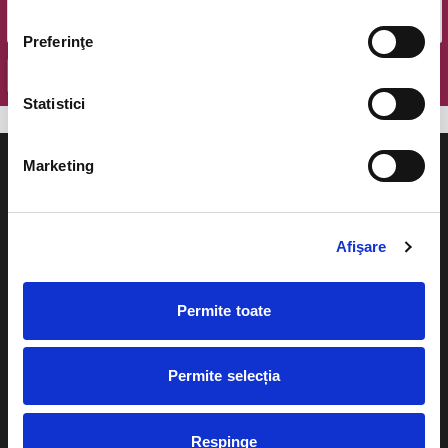
Preferinţe
OK
Statistici
Marketing
Afişare
Evenimente
Ajutor
Teatru
Cum comand bilete?
Permite toate
Concerte si
festivaluri
Plata online sau cash
Permite selecția
Sport
eBilet printat acasa
Pentru copii
Cultura
Respinge