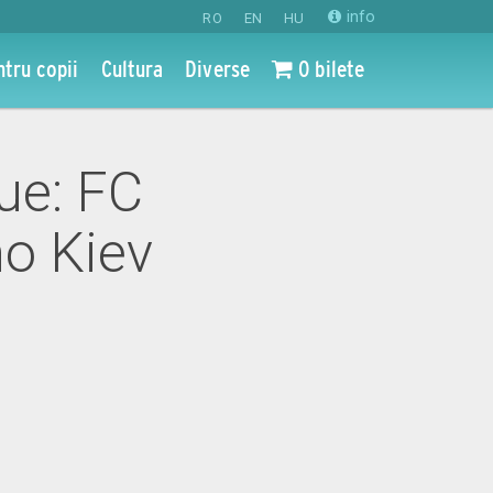
info
RO
EN
HU
ntru copii
Cultura
Diverse
0 bilete
ue: FC
mo Kiev