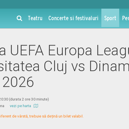
Teatru
Concerte si festivaluri
Sport
Pe
 la UEFA Europa Leag
sitatea Cluj vs Dina
l 2026
 20:30
(durata 2 ore 30 minute)
Arena
vezi pe harta
iferent de vârstă, trebuie să dețină un bilet valabil.