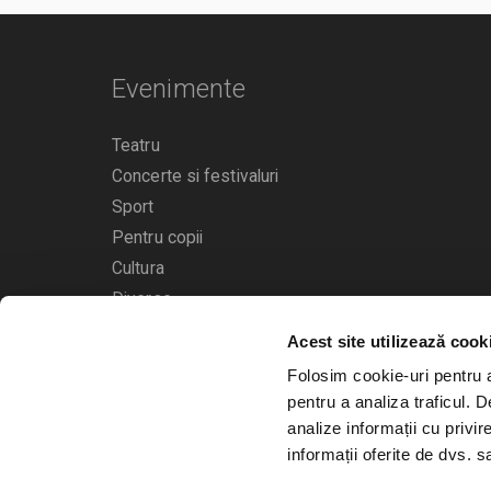
Evenimente
Teatru
Concerte si festivaluri
Sport
Pentru copii
Cultura
Diverse
Acest site utilizează cook
Calendarul evenimentelor
Folosim cookie-uri pentru a 
pentru a analiza traficul. 
analize informații cu privir
informații oferite de dvs. sa