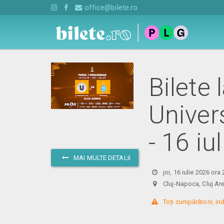
office@bilete.ro
Bilete
Univer
- 16 iu
MAI MULTE DETALII
joi, 16 iulie 2026 ora
Cluj-Napoca, Cluj 
 Toți cumpărătorii, ind