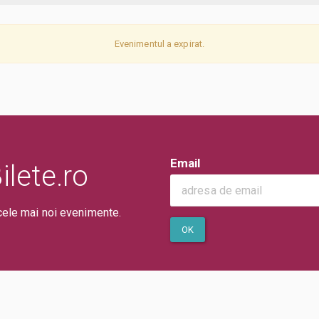
Evenimentul a expirat.
Email
lete.ro
cele mai noi evenimente.
OK