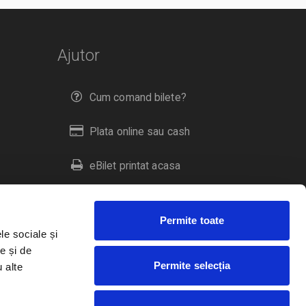
Ajutor
Cum comand bilete?
Plata online sau cash
eBilet printat acasa
Livrare prin curier
Permite toate
Returnare bilete
le sociale și
e și de
Permite selecția
u alte
Duplicare bilete