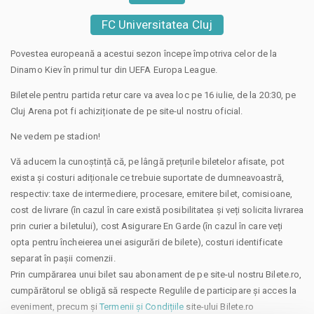
FC Universitatea Cluj
Povestea europeană a acestui sezon începe împotriva celor de la
Dinamo Kiev în primul tur din UEFA Europa League.
Biletele pentru partida retur care va avea loc pe 16 iulie, de la 20:30, pe
Cluj Arena pot fi achiziționate de pe site-ul nostru oficial.
Ne vedem pe stadion!
Vă aducem la cunoștință că, pe lângă prețurile biletelor afisate, pot
exista și costuri adiționale ce trebuie suportate de dumneavoastră,
respectiv: taxe de intermediere, procesare, emitere bilet, comisioane,
cost de livrare (în cazul în care există posibilitatea și veți solicita livrarea
prin curier a biletului), cost Asigurare En Garde (în cazul în care veți
opta pentru încheierea unei asigurări de bilete), costuri identificate
separat în pașii comenzii.
Prin cumpărarea unui bilet sau abonament de pe site-ul nostru Bilete.ro,
cumpărătorul se obligă să respecte Regulile de participare și acces la
eveniment, precum și
Termenii și Condițiile
site-ului Bilete.ro