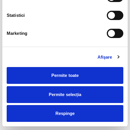
Statistici
Abonamente FC Bacau
03
iul
Bacau
Marketing
BILETE
Afişare
Parking FC Вacau
04
iul
Bacau
Permite toate
BILETE
Permite selecția
Abonamente Politehnica Timisoara
09
iul
Timisoara
Respinge
BILETE