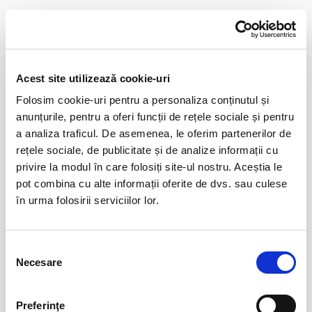
Taxe servicii aplicabile per bilet:
CONTINUARE
Taxă administrare - 1%
Taxă procesare - 2 lei
Distribuie aceasta pagina
Un bilet este valabil pentru o singură persoană. Toți participanții la
Acest site utilizează cookie-uri
eveniment, adulți și copii, trebuie să dețină un bilet sau abonament,
Folosim cookie-uri pentru a personaliza conținutul și
indiferent de vârstă.
anunțurile, pentru a oferi funcții de rețele sociale și pentru
Vă rugăm să respectați orele de acces în stadion inscripționate pe
a analiza traficul. De asemenea, le oferim partenerilor de
Evenimente similare
bilet, pentru a evita aglomerarea pe căile de acces sau deranjarea
rețele sociale, de publicitate și de analize informații cu
celorlalți spectatori după începerea evenimentului.
privire la modul în care folosiți site-ul nostru. Aceștia le
Abonamente FC Universitatea Cluj
01
pot combina cu alte informații oferite de dvs. sau culese
iun
Cluj-Napoca
în urma folosirii serviciilor lor.
BILETE
Selecția
Necesare
consimțământului
Abonamente FC Bihor Oradea
01
iun
Oradea
Preferinţe
BILETE