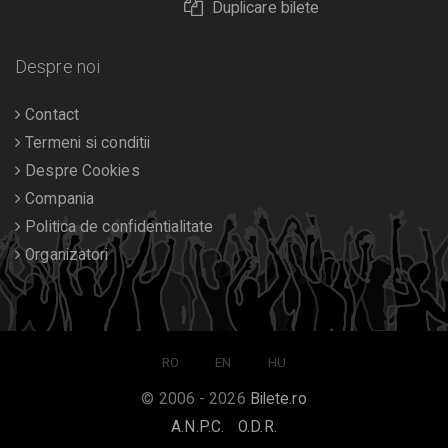
Duplicare bilete
Despre noi
Contact
Termeni si conditii
Despre Cookies
Compania
Politica de confidentialitate
Organizatori
RO
EN
HU
© 2006 - 2026
Bilete.ro
A.N.P.C.
O.D.R.