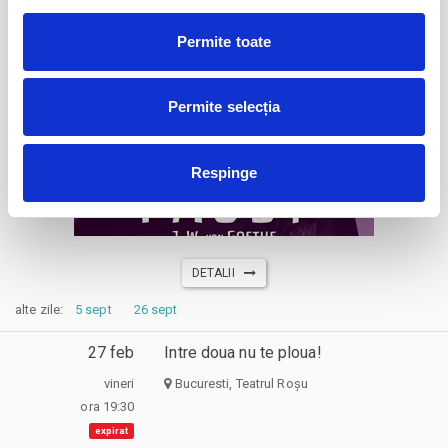
Goethe
vineri
Bucuresti, Teatrul Infinit
ora 19:00
Permite toate
expirat
Permite selecția
Respinge
DETALII
alte zile:
5 sept
26 sept
27 feb
Intre doua nu te ploua!
vineri
Bucuresti, Teatrul Roșu
ora 19:30
expirat