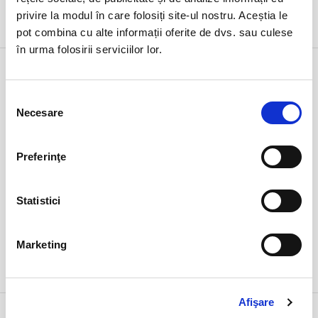
privire la modul în care folosiți site-ul nostru. Aceștia le
DETALII
pot combina cu alte informații oferite de dvs. sau culese
în urma folosirii serviciilor lor.
27 feb
Jazz cu Adi Nour
vineri
Pitesti, Filarmonica Pitesti
Selecția
ora 19:00
Necesare
consimțământului
expirat
Preferinţe
Statistici
Marketing
DETALII
Afişare
27 feb
Faust de Johann Wolfgang von