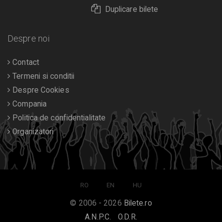
Duplicare bilete
Despre noi
Contact
Termeni si conditii
Despre Cookies
Compania
Politica de confidentialitate
Organizatori
RO
EN
HU
© 2006 - 2026
Bilete.ro
A.N.P.C.
O.D.R.