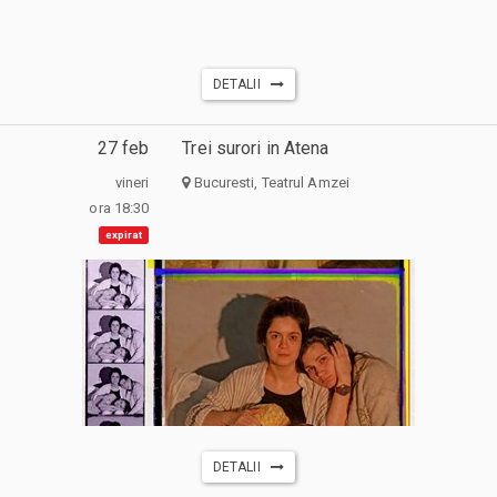
DETALII
27 feb
Trei surori in Atena
vineri
Bucuresti, Teatrul Amzei
ora 18:30
expirat
DETALII