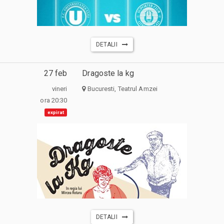
DETALII
27 feb
Dragoste la kg
vineri
Bucuresti, Teatrul Amzei
ora 20:30
expirat
DETALII