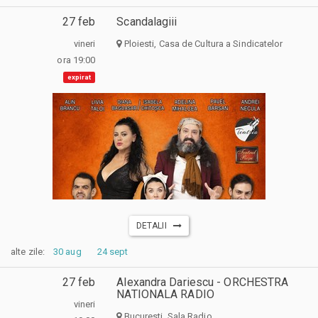
27 feb
Scandalagiii
vineri
Ploiesti, Casa de Cultura a Sindicatelor
ora 19:00
expirat
DETALII
alte zile:
30 aug
24 sept
27 feb
Alexandra Dariescu - ORCHESTRA
NATIONALA RADIO
vineri
Bucuresti, Sala Radio