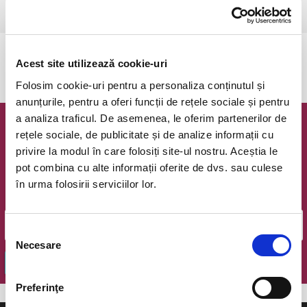
Ramnicu Valcea, Cinema Geo Saizescu
vezi pe harta
Evenimentul a expirat.
Acest site utilizează cookie-uri
Folosim cookie-uri pentru a personaliza conținutul și
anunțurile, pentru a oferi funcții de rețele sociale și pentru
a analiza traficul. De asemenea, le oferim partenerilor de
Newsletter @ Bilete.ro
rețele sociale, de publicitate și de analize informații cu
privire la modul în care folosiți site-ul nostru. Aceștia le
Oferte exclusive si o editie saptamanala cu cele mai noi
pot combina cu alte informații oferite de dvs. sau culese
evenimente.
în urma folosirii serviciilor lor.
Email
Selecția
Necesare
consimțământului
OK
Preferinţe