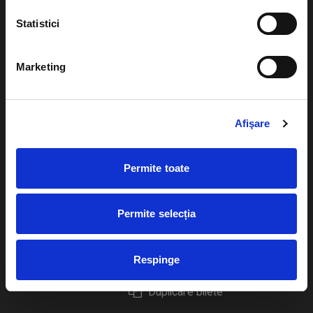
Statistici
Marketing
Evenimente
Ajutor
Teatru
Cum comand bilete?
Afişare
Concerte si
festivaluri
Plata online sau cash
Permite toate
Sport
eBilet printat acasa
Pentru copii
Cultura
Permite selecția
Livrare prin curier
Diverse
Calendar
Returnare bilete
Respinge
Duplicare bilete