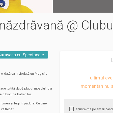
ța năzdrăvană @ Clubu
Caravana cu Spectacole
st o dată ca niciodată un Moș și o
ultimul eve
momentan nu s
 face turtiță după placul moșului, dar
ce o bucurie bătrânilor.
 lumea și fugi în pădure. Cu cine
i va trece?
anunta-ma pe email cand apare urmatorul eveniment la Turtița năzdrăvană @