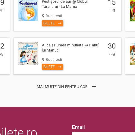
09
15
Peștișorul de aur @ Clubul
Țăranului - La Mama
ug
aug
Bucuresti
BILETE
22
30
Alice și lumea minunată @ Hanu’
ntii la eveniment, adulti si copii,
lui Manuc
ug
aug
a. (Mai putin cazurile unde este
Bucuresti
BILETE
 sau in locul de desfasurare a
erarea pe caile de acces sau
ui/evenimentului.
MAI MULTE DIN PENTRU COPII
Email
lete.ro