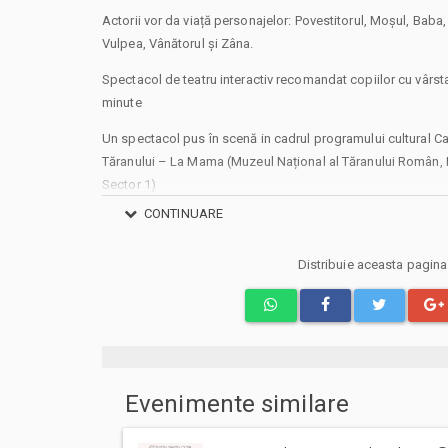
Actorii vor da viață personajelor: Povestitorul, Moșul, Baba, T
Vulpea, Vânătorul și Zâna.
Spectacol de teatru interactiv recomandat copiilor cu vârsta
minute
Un spectacol pus în scenă in cadrul programului cultural C
Tăranului – La Mama (Muzeul Național al Tăranului Român, In
Sector 1)
CONTINUARE
Powered by Teatru la Cinema
#caravanacuspectacole
Distribuie aceasta pagin
Va aducem la cunostinta ca pe langa preturile biletelor sau
si costuri aditionale ce trebuie suportate de dvs., respectiv
emitere bilet, comisioane, cost de livrare (in cazul in care veti
biletului/abonamentului); cost Asigurare En Garde (in cazul 
unei asigurari de bilete), costuri identificate separat in pasi
Prin cumpararea unui bilet sau abonament de pe site-ul nost
Evenimente similare
sa respecte Regulile de participare si acces la eveniment,
ului Bilete.ro