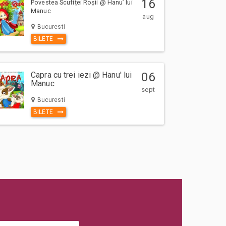
16
Povestea Scufiței Roșii @ Hanu’ lui
Manuc
aug
Bucuresti
BILETE
Capra cu trei iezi @ Hanu' lui
06
Manuc
sept
Bucuresti
BILETE