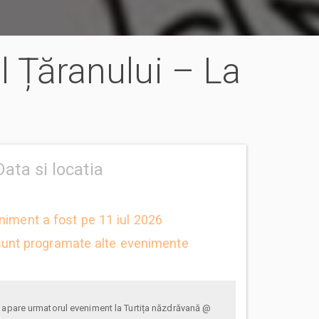
l Țăranului – La
Data si locatia
niment a fost pe 11 iul 2026
unt programate alte evenimente