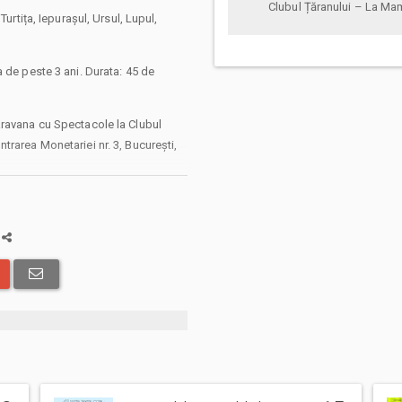
Clubul Țăranului – La M
urtița, Iepurașul, Ursul, Lupul,
 de peste 3 ani. Durata: 45 de
aravana cu Spectacole la Clubul
trarea Monetariei nr. 3, București,
a
 abonamentelor afisate, pot exista
: taxe de intermediere, procesare,
 solicita livrarea prin curier a
in care veti opta pentru incheierea
i comenzii.
ru Bilete.ro, cumparatorul se obliga
 precum si
Termenii si Conditiile
site-