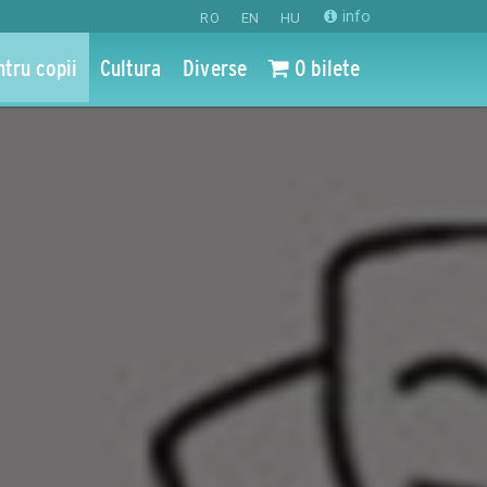
info
RO
EN
HU
ntru copii
Cultura
Diverse
0 bilete