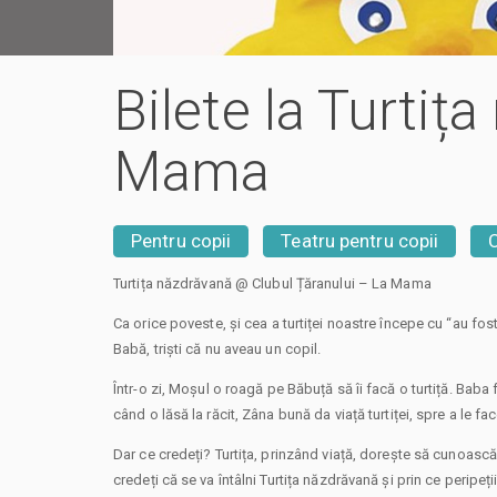
Bilete la Turti
Mama
Pentru copii
Teatru pentru copii
Turtița năzdrăvană @ Clubul Țăranului – La Mama
Ca orice poveste, și cea a turtiței noastre începe cu “au fo
Babă, triști că nu aveau un copil.
Într-o zi, Moșul o roagă pe Băbuță să îi facă o turtiță. Baba
când o lăsă la răcit, Zâna bună da viață turtiței, spre a le fa
Dar ce credeți? Turtița, prinzând viață, dorește să cunoască
credeți că se va întâlni Turtița năzdrăvană și prin ce peripeți