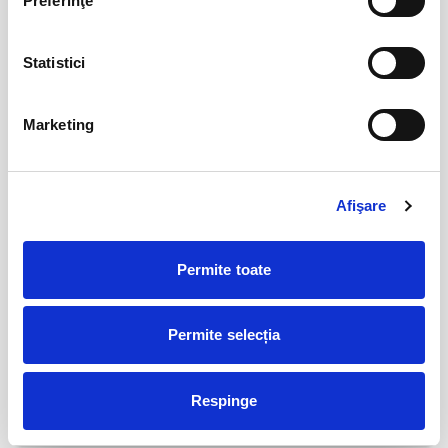
Preferinţe
BILETE
Statistici
Jocuri de putere
08
aug
Marketing
Bucuresti
BILETE
Afişare
Sot de vanzare?
13
aug
Bucuresti
Permite toate
BILETE
Permite selecția
Burlac la 40 de ani
14
aug
Bucuresti
Respinge
BILETE