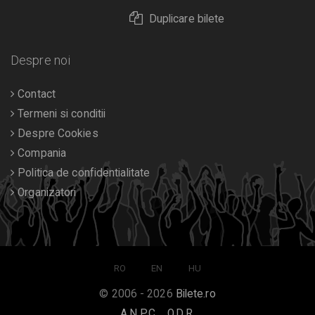
Duplicare bilete
Despre noi
Contact
Termeni si conditii
Despre Cookies
Compania
Politica de confidentialitate
Organizatori
RO
EN
HU
© 2006 - 2026
Bilete.ro
A.N.P.C.
O.D.R.