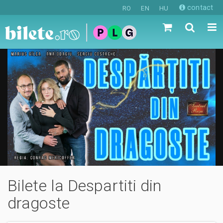
contact
RO
EN
HU
Bilete la Despartiti din
dragoste