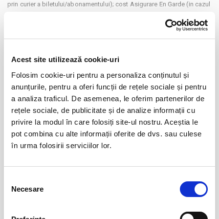
prin curier a biletului/abonamentului); cost Asigurare En Garde (in cazul
in care veti opta pentru incheierea unei asigurari de bilete), costuri
CONTINUARE
identificate separat in pasii comenzii.
Prin cumpararea unui bilet sau abonament de pe site-ul nostru Bilete.ro,
Distribuie aceasta pagina
cumparatorul se obliga sa respecte Regulile de participare si acces la
Acest site utilizează cookie-uri
eveniment, precum si
Termenii si Conditiile
site-ului Bilete.ro
Folosim cookie-uri pentru a personaliza conținutul și
Taxe servicii aplicabile per bilet:
anunțurile, pentru a oferi funcții de rețele sociale și pentru
Taxa administrare - 2%
a analiza traficul. De asemenea, le oferim partenerilor de
Taxa procesare - 2 lei
rețele sociale, de publicitate și de analize informații cu
Evenimente similare
Un bilet este valabil pentru o singura persoana. Toti participantii la
privire la modul în care folosiți site-ul nostru. Aceștia le
eveniment, adulti si copii, trebuie sa cumpere bilet sau abonament,
pot combina cu alte informații oferite de dvs. sau culese
Cine mai are nevoie de iubire?
06
indiferent de varsta. (Mai putin cazurile unde este specificata gratuitate
în urma folosirii serviciilor lor.
aug
Bucuresti
in limita de varsta).
BILETE
Va rugam sa respectati orele de acces in sala de spectacol sau in locul
de desfasurare a evenimentului inscriptionate pe bilet, pentru a evita
Selecția
aglomerarea pe caile de acces sau deranjarea celorlalti spectatori
Necesare
consimțământului
dupa inceperea spectacolului/evenimentului.
O femeie impartita la doi
08
aug
Bucuresti