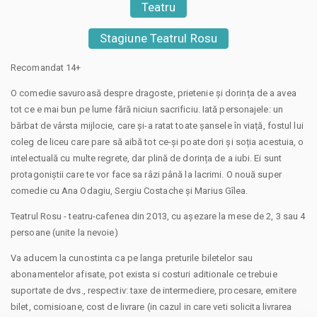
Teatru
Stagiune Teatrul Rosu
Recomandat 14+
O comedie savuroasă despre dragoste, prietenie și dorința de a avea
tot ce e mai bun pe lume fără niciun sacrificiu. Iată personajele: un
bărbat de vârsta mijlocie, care și-a ratat toate șansele în viață, fostul lui
coleg de liceu care pare să aibă tot ce-și poate dori și soția acestuia, o
intelectuală cu multe regrete, dar plină de dorința de a iubi. Ei sunt
protagoniștii care te vor face sa râzi până la lacrimi. O nouă super
comedie cu Ana Odagiu, Sergiu Costache și Marius Gîlea.
Teatrul Rosu - teatru-cafenea din 2013, cu așezare la mese de 2, 3 sau 4
persoane (unite la nevoie)
Va aducem la cunostinta ca pe langa preturile biletelor sau
abonamentelor afisate, pot exista si costuri aditionale ce trebuie
suportate de dvs., respectiv: taxe de intermediere, procesare, emitere
bilet, comisioane, cost de livrare (in cazul in care veti solicita livrarea