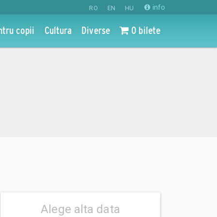
info
RO
EN
HU
ntru copii
Cultura
Diverse
0 bilete
Alege alta data