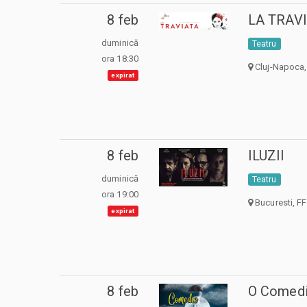
8 feb
LA TRAV
duminică
Teatru
ora 18:30
Cluj-Napoca,
expirat
8 feb
ILUZII
duminică
Teatru
ora 19:00
Bucuresti, FF
expirat
8 feb
O Comedi