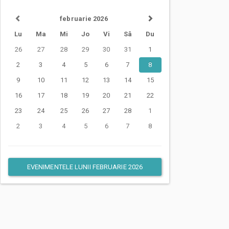
februarie 2026
Lu
Ma
Mi
Jo
Vi
Sâ
Du
26
27
28
29
30
31
1
2
3
4
5
6
7
8
9
10
11
12
13
14
15
16
17
18
19
20
21
22
23
24
25
26
27
28
1
2
3
4
5
6
7
8
EVENIMENTELE LUNII FEBRUARIE 2026