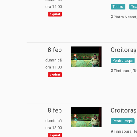
ora 11:00
Teatru
Tea
expirat
Piatra Neamt,
8 feb
Croitoraș
duminică
Pentru copii
ora 11:00
Timisoara, Tea
expirat
8 feb
Croitoraș
duminică
Pentru copii
ora 13:00
Timisoara, Tea
expirat