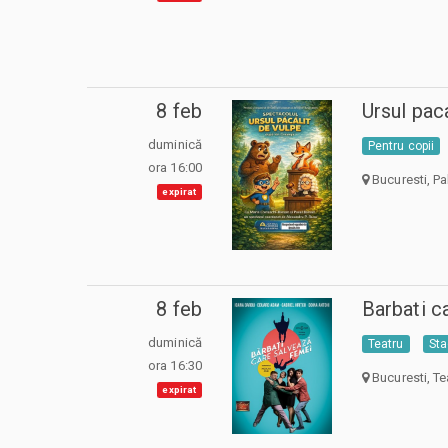
8 feb
Ursul paca
duminică
Pentru copii
ora 16:00
Bucuresti, Pal
expirat
8 feb
Barbati c
duminică
Teatru
Sta
ora 16:30
Bucuresti, Te
expirat