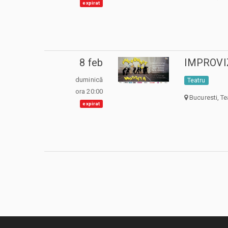
expirat
8 feb
IMPROVIZ
duminică
Teatru
ora 20:00
Bucuresti, Te
expirat