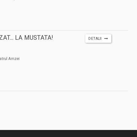
AT... LA MUSTATA!
DETALII
atrul Amzei