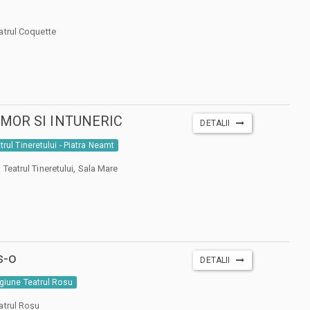
atrul Coquette
AMOR SI INTUNERIC
DETALII
trul Tineretului - Piatra Neamt
 Teatrul Tineretului, Sala Mare
s-o
DETALII
giune Teatrul Rosu
atrul Roșu