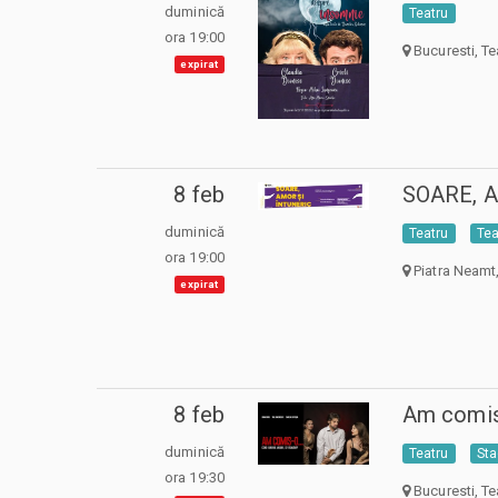
duminică
Teatru
ora 19:00
Bucuresti, Te
expirat
8 feb
SOARE, 
duminică
Teatru
Tea
ora 19:00
Piatra Neamt,
expirat
8 feb
Am comi
duminică
Teatru
Sta
ora 19:30
Bucuresti, Te