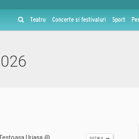
Teatru
Concerte si festivaluri
Sport
Pe
2026
i Testoasa Uriasa @
DETALII