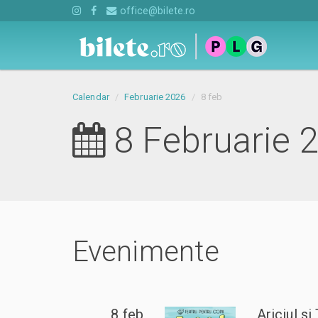
office@bilete.ro
Calendar
Februarie 2026
8 feb
8 Februarie 
Evenimente
8 feb
Ariciul s