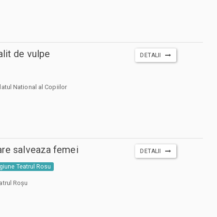
lit de vulpe
DETALII
atul National al Copiilor
are salveaza femei
DETALII
giune Teatrul Rosu
atrul Roșu