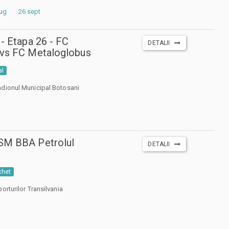
aug
26 sept
 - Etapa 26 - FC
DETALII
 vs FC Metaloglobus
al
adionul Municipal Botosani
SM BBA Petrolul
DETALII
chet
orturilor Transilvania