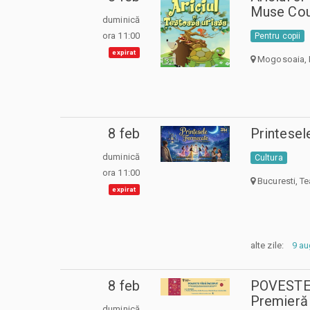
Muse Cou
duminică
ora 11:00
Pentru copii
expirat
Mogosoaia, 
8 feb
Printese
duminică
Cultura
ora 11:00
Bucuresti, Te
expirat
alte zile:
9 au
8 feb
POVESTE
Premieră
duminică