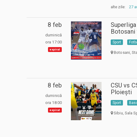
alte zile:
27 
8 feb
Superliga
Botosani
duminică
ora 17:00
Sport
Fotb
expirat
Botosani, St
8 feb
CSU vs C
Ploiești
duminică
ora 18:00
Sport
Bas
expirat
Sibiu, Sala Sp