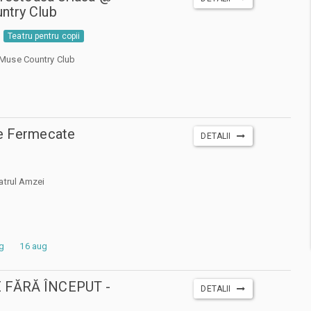
ntry Club
Teatru pentru copii
Muse Country Club
le Fermecate
DETALII
atrul Amzei
g
16 aug
 FĂRĂ ÎNCEPUT -
DETALII