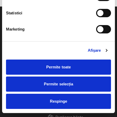
Statistici
Marketing
Evenimente
Ajutor
Teatru
Afişare
Cum comand bilete?
Concerte si
festivaluri
Plata online sau cash
Permite toate
Sport
eBilet printat acasa
Pentru copii
Permite selecția
Cultura
Livrare prin curier
Diverse
Respinge
Calendar
Returnare bilete