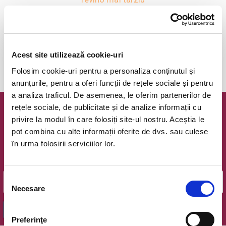
anunta-ma pe email cand apare urmatorul eveniment la
Acest site utilizează cookie-uri
Baschet
Folosim cookie-uri pentru a personaliza conținutul și
anunțurile, pentru a oferi funcții de rețele sociale și pentru
a analiza traficul. De asemenea, le oferim partenerilor de
rețele sociale, de publicitate și de analize informații cu
Newsletter @ Bilete.ro
privire la modul în care folosiți site-ul nostru. Aceștia le
pot combina cu alte informații oferite de dvs. sau culese
Oferte exclusive si o editie saptamanala cu cele mai noi
în urma folosirii serviciilor lor.
evenimente.
Email
Selecția
Necesare
consimțământului
OK
Preferinţe