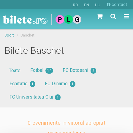
contact
RO
EN
HU
Sport
Baschet
Bilete Baschet
Fotbal
FC Botosani
Toate
14
2
Echitatie
FC Dinamo
1
1
FC Universitatea Cluj
1
0 evenimente in viitorul apropiat
revino mai tarziu