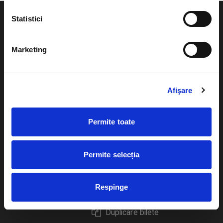
Statistici
Marketing
Evenimente
Ajutor
Teatru
Cum comand bilete?
Afişare
Concerte si
festivaluri
Plata online sau cash
Permite toate
Sport
eBilet printat acasa
Pentru copii
Cultura
Permite selecția
Livrare prin curier
Diverse
Calendar
Respinge
Returnare bilete
Duplicare bilete