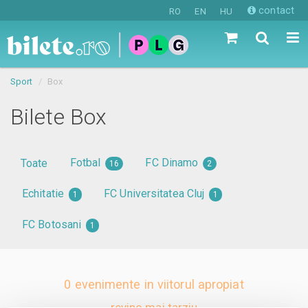
contact
RO
EN
HU
Sport
Box
Bilete Box
Fotbal
FC Dinamo
Toate
16
2
Echitatie
FC Universitatea Cluj
1
1
FC Botosani
1
0 evenimente in viitorul apropiat
revino mai tarziu