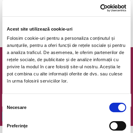
anunta-ma pe email cand apare urmatorul eveniment la Box
Acest site utilizează cookie-uri
Folosim cookie-uri pentru a personaliza conținutul și
anunțurile, pentru a oferi funcții de rețele sociale și pentru
a analiza traficul. De asemenea, le oferim partenerilor de
rețele sociale, de publicitate și de analize informații cu
Newsletter @ Bilete.ro
privire la modul în care folosiți site-ul nostru. Aceștia le
pot combina cu alte informații oferite de dvs. sau culese
Oferte exclusive si o editie saptamanala cu cele mai noi
evenimente.
în urma folosirii serviciilor lor.
Email
Selecția
Necesare
consimțământului
OK
Preferinţe