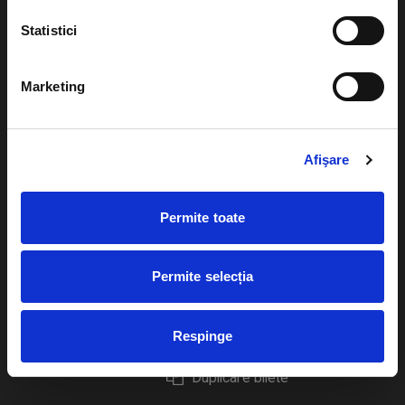
Statistici
Marketing
Evenimente
Ajutor
Teatru
Cum comand bilete?
Afişare
Concerte si
festivaluri
Plata online sau cash
Permite toate
Sport
eBilet printat acasa
Pentru copii
Cultura
Permite selecția
Livrare prin curier
Diverse
Calendar
Returnare bilete
Respinge
Duplicare bilete