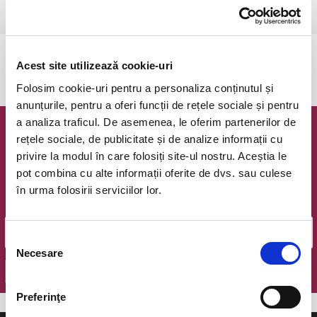
Bucuresti, Teatrul Amzei
vezi pe harta
Evenimentul a expirat.
Acest site utilizează cookie-uri
Folosim cookie-uri pentru a personaliza conținutul și
anunțurile, pentru a oferi funcții de rețele sociale și pentru
a analiza traficul. De asemenea, le oferim partenerilor de
Newsletter @ Bilete.ro
rețele sociale, de publicitate și de analize informații cu
privire la modul în care folosiți site-ul nostru. Aceștia le
Oferte exclusive si o editie saptamanala cu cele mai noi
pot combina cu alte informații oferite de dvs. sau culese
evenimente.
în urma folosirii serviciilor lor.
Email
Selecția
Necesare
consimțământului
OK
Preferinţe