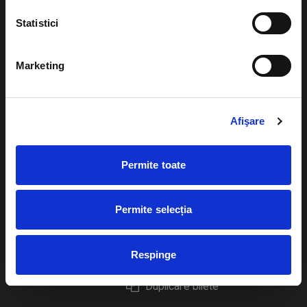
Statistici
Marketing
Evenimente
Ajutor
Teatru
Cum comand bilete?
Afişare
Concerte si
festivaluri
Plata online sau cash
Permite toate
Sport
eBilet printat acasa
Pentru copii
Cultura
Permite selecția
Livrare prin curier
Diverse
Calendar
Returnare bilete
Respinge
Duplicare bilete