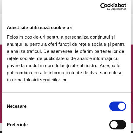
Bucuresti, Teatrul Amzei
vezi pe harta
Evenimentul a expirat.
Acest site utilizează cookie-uri
Folosim cookie-uri pentru a personaliza conținutul și
anunțurile, pentru a oferi funcții de rețele sociale și pentru
a analiza traficul. De asemenea, le oferim partenerilor de
Newsletter @ Bilete.ro
rețele sociale, de publicitate și de analize informații cu
privire la modul în care folosiți site-ul nostru. Aceștia le
Oferte exclusive si o editie saptamanala cu cele mai noi
pot combina cu alte informații oferite de dvs. sau culese
evenimente.
în urma folosirii serviciilor lor.
Email
Selecția
Necesare
consimțământului
OK
Preferinţe