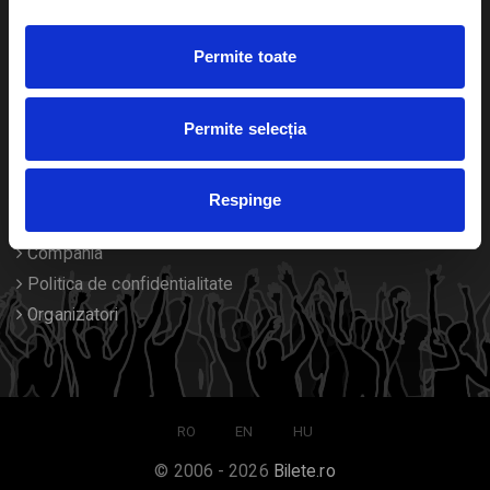
Duplicare bilete
Permite toate
Despre noi
Permite selecția
Contact
Termeni si conditii
Respinge
Despre Cookies
Compania
Politica de confidentialitate
Organizatori
RO
EN
HU
© 2006 - 2026
Bilete.ro