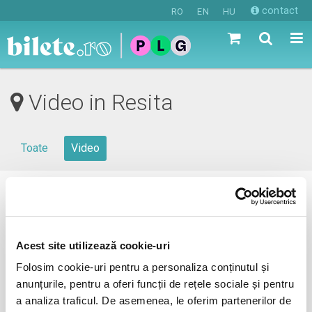
contact
RO
EN
HU
Video in Resita
Toate
Video
0 evenimente in viitorul apropiat
revino mai tarziu
Acest site utilizează cookie-uri
Folosim cookie-uri pentru a personaliza conținutul și
anunțurile, pentru a oferi funcții de rețele sociale și pentru
anunta-ma pe email cand apare urmatorul eveniment la
a analiza traficul. De asemenea, le oferim partenerilor de
Resita