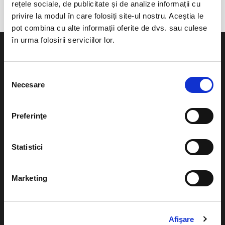
rețele sociale, de publicitate și de analize informații cu
privire la modul în care folosiți site-ul nostru. Aceștia le
pot combina cu alte informații oferite de dvs. sau culese
în urma folosirii serviciilor lor.
Selecția
Necesare
consimțământului
Evenimente
Ajutor
Teatru
Preferinţe
Cum comand bilete?
Concerte si
festivaluri
Plata online sau cash
Statistici
Sport
eBilet printat acasa
Pentru copii
Marketing
Cultura
Livrare prin curier
Diverse
Calendar
Afişare
Returnare bilete