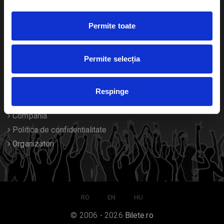
Duplicare bilete
Permite toate
Despre noi
Permite selecția
Contact
Termeni si conditii
Respinge
Despre Cookies
Compania
Politica de confidentialitate
Organizatori
RO
EN
HU
© 2006 - 2026
Bilete.ro