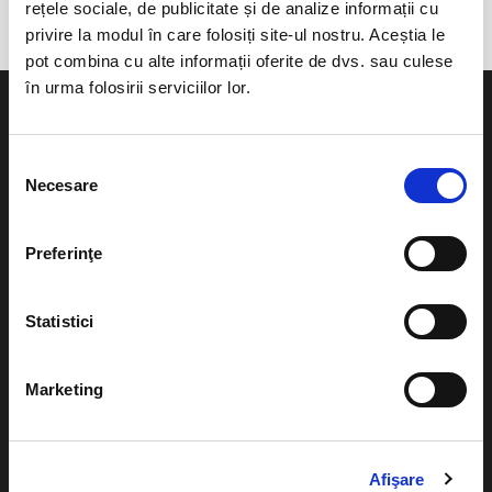
rețele sociale, de publicitate și de analize informații cu
privire la modul în care folosiți site-ul nostru. Aceștia le
pot combina cu alte informații oferite de dvs. sau culese
în urma folosirii serviciilor lor.
Selecția
Necesare
consimțământului
Evenimente
Ajutor
Teatru
Preferinţe
Cum comand bilete?
Concerte si
festivaluri
Plata online sau cash
Statistici
Sport
eBilet printat acasa
Pentru copii
Marketing
Cultura
Livrare prin curier
Diverse
Calendar
Afişare
Returnare bilete