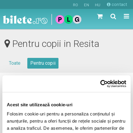
contact
RO
EN
HU
Pentru copii in Resita
Toate
Pentru copii
0 evenimente in viitorul apropiat
revino mai tarziu
Acest site utilizează cookie-uri
Folosim cookie-uri pentru a personaliza conținutul și
anunțurile, pentru a oferi funcții de rețele sociale și pentru
anunta-ma pe email cand apare urmatorul eveniment la
a analiza traficul. De asemenea, le oferim partenerilor de
Resita