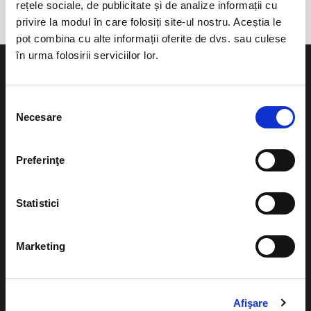
rețele sociale, de publicitate și de analize informații cu
privire la modul în care folosiți site-ul nostru. Aceștia le
pot combina cu alte informații oferite de dvs. sau culese
în urma folosirii serviciilor lor.
Selecția
Necesare
consimțământului
Evenimente
Ajutor
Teatru
Preferinţe
Cum comand bilete?
Concerte si
festivaluri
Plata online sau cash
Statistici
Sport
eBilet printat acasa
Pentru copii
Marketing
Cultura
Livrare prin curier
Diverse
Calendar
Afişare
Returnare bilete