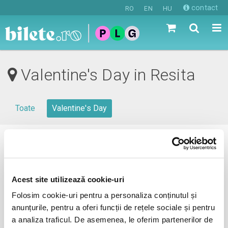
contact
RO
EN
HU
Valentine's Day in Resita
Toate
Valentine's Day
0 evenimente in viitorul apropiat
revino mai tarziu
Acest site utilizează cookie-uri
Folosim cookie-uri pentru a personaliza conținutul și
anunțurile, pentru a oferi funcții de rețele sociale și pentru
anunta-ma pe email cand apare urmatorul eveniment la
a analiza traficul. De asemenea, le oferim partenerilor de
Resita