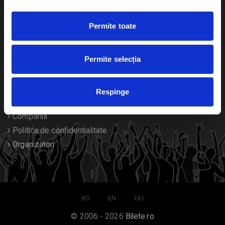
Duplicare bilete
Permite toate
Despre noi
Permite selecția
Contact
Termeni si conditii
Respinge
Despre Cookies
Compania
Politica de confidentialitate
Organizatori
RO
EN
HU
© 2006 - 2026
Bilete.ro