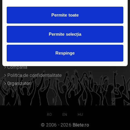
Duplicare bilete
Permite toate
Despre noi
Permite selecția
Contact
Termeni si conditii
Respinge
Despre Cookies
Compania
Politica de confidentialitate
Organizatori
RO
EN
HU
© 2006 - 2026
Bilete.ro