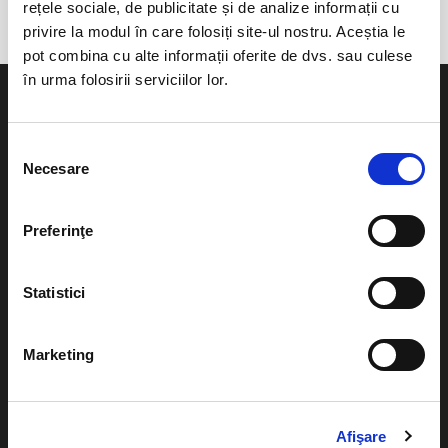
rețele sociale, de publicitate și de analize informații cu
privire la modul în care folosiți site-ul nostru. Aceștia le
pot combina cu alte informații oferite de dvs. sau culese
în urma folosirii serviciilor lor.
Selecția
Necesare
consimțământului
Evenimente
Ajutor
Teatru
Preferinţe
Cum comand bilete?
Concerte si
festivaluri
Plata online sau cash
Statistici
Sport
eBilet printat acasa
Pentru copii
Marketing
Cultura
Livrare prin curier
Diverse
Calendar
Afişare
Returnare bilete