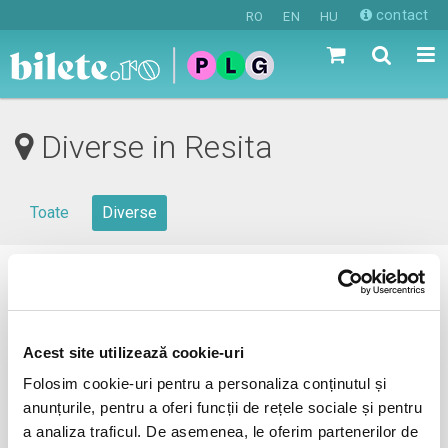
contact
RO
EN
HU
Diverse in Resita
Toate
Diverse
0 evenimente in viitorul apropiat
revino mai tarziu
Acest site utilizează cookie-uri
Folosim cookie-uri pentru a personaliza conținutul și
anunțurile, pentru a oferi funcții de rețele sociale și pentru
anunta-ma pe email cand apare urmatorul eveniment la
a analiza traficul. De asemenea, le oferim partenerilor de
Resita