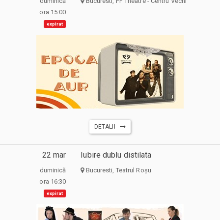
duminică
Bucuresti, FF Theatre - Centru Vechi
ora 15:00
expirat
DETALII
22 mar
Iubire dublu distilata
duminică
Bucuresti, Teatrul Roșu
ora 16:30
expirat