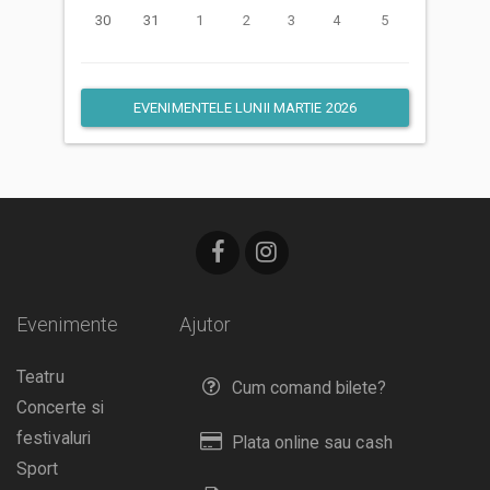
30
31
1
2
3
4
5
EVENIMENTELE LUNII MARTIE 2026
Evenimente
Ajutor
Teatru
Cum comand bilete?
Concerte si
festivaluri
Plata online sau cash
Sport