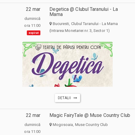
22 mar
Degetica @ Clubul Taranului - La
Mama
duminică
Bucuresti, Clubul Taranului - La Mama
ora 11:00
(Intrarea Monetariei nr. 3, Sector 1)
expirat
DETALII
22 mar
Magic FairyTale @ Muse Country Club
duminică
Mogosoaia, Muse Country Club
ora 11:00