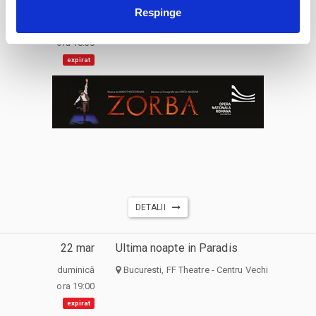
22 mar
ZORBA
Respinge
duminică
Cluj-Napoca, Opera Nationala Romana
ora 18:30
expirat
DETALII
22 mar
Ultima noapte in Paradis
duminică
Bucuresti, FF Theatre - Centru Vechi
ora 19:00
expirat