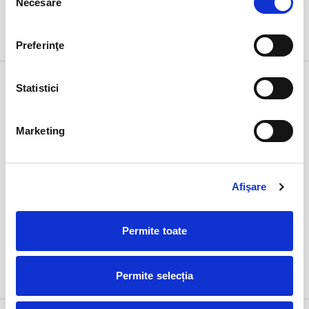
Necesare
consimțământului
DETALII
Preferinţe
22 mar
Dragoste la kg
Statistici
duminică
Bucuresti, Teatrul Amzei
ora 18:00
Marketing
expirat
Afişare
Permite toate
DETALII
Permite selecția