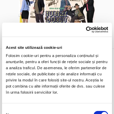
DETALII
Acest site utilizează cookie-uri
22 mar
”Primăvara romanței” - ORCHESTRA
Folosim cookie-uri pentru a personaliza conținutul și
DE MUZICĂ POPULARĂ
anunțurile, pentru a oferi funcții de rețele sociale și pentru
duminică
Bucuresti, Sala Radio
a analiza traficul. De asemenea, le oferim partenerilor de
ora 17:00
rețele sociale, de publicitate și de analize informații cu
expirat
privire la modul în care folosiți site-ul nostru. Aceștia le
pot combina cu alte informații oferite de dvs. sau culese
în urma folosirii serviciilor lor.
Selecția