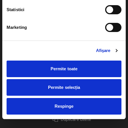
Statistici
Marketing
Evenimente
Ajutor
Teatru
Cum comand bilete?
Afişare
Concerte si
festivaluri
Plata online sau cash
Permite toate
Sport
eBilet printat acasa
Pentru copii
Cultura
Permite selecția
Livrare prin curier
Diverse
Calendar
Returnare bilete
Respinge
Duplicare bilete