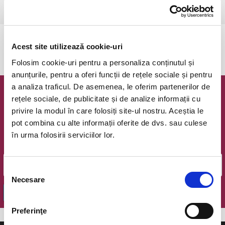
Bucuresti, Teatrul Amzei
vezi pe harta
Evenimentul a expirat.
Acest site utilizează cookie-uri
Folosim cookie-uri pentru a personaliza conținutul și
anunțurile, pentru a oferi funcții de rețele sociale și pentru
a analiza traficul. De asemenea, le oferim partenerilor de
Newsletter @ Bilete.ro
rețele sociale, de publicitate și de analize informații cu
privire la modul în care folosiți site-ul nostru. Aceștia le
Oferte exclusive si o editie saptamanala cu cele mai noi
pot combina cu alte informații oferite de dvs. sau culese
evenimente.
în urma folosirii serviciilor lor.
Email
Selecția
Necesare
consimțământului
OK
Preferinţe