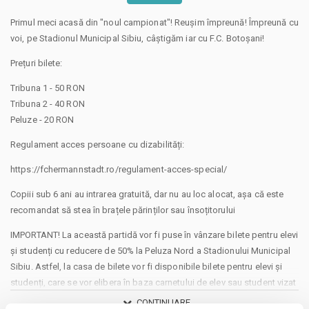
Primul meci acasă din "noul campionat"! Reușim împreună! Împreună cu
voi, pe Stadionul Municipal Sibiu, câștigăm iar cu F.C. Botoșani!
Prețuri bilete:
Tribuna 1 - 50 RON
Tribuna 2 - 40 RON
Peluze - 20 RON
Regulament acces persoane cu dizabilități:
https://fchermannstadt.ro/regulament-acces-special/
Copiii sub 6 ani au intrarea gratuită, dar nu au loc alocat, așa că este
recomandat să stea în brațele părinților sau însoțitorului
IMPORTANT! La această partidă vor fi puse în vânzare bilete pentru elevi
și studenți cu reducere de 50% la Peluza Nord a Stadionului Municipal
Sibiu. Astfel, la casa de bilete vor fi disponibile bilete pentru elevi și
studenți, care se vor elibera în baza carnetului de elev sau student vizat
pe anul în curs. Adulții care însoțesc minorii pot achiziționa bilete la
CONTINUARE