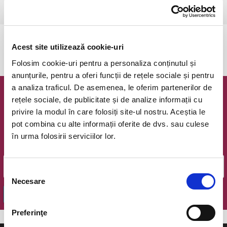
Ramnicu Valcea, Cinema Geo Saizescu
vezi pe harta
Evenimentul a expirat.
Acest site utilizează cookie-uri
Folosim cookie-uri pentru a personaliza conținutul și
anunțurile, pentru a oferi funcții de rețele sociale și pentru
a analiza traficul. De asemenea, le oferim partenerilor de
Newsletter @ Bilete.ro
rețele sociale, de publicitate și de analize informații cu
privire la modul în care folosiți site-ul nostru. Aceștia le
Oferte exclusive si o editie saptamanala cu cele mai noi
pot combina cu alte informații oferite de dvs. sau culese
evenimente.
în urma folosirii serviciilor lor.
Email
Selecția
Necesare
consimțământului
OK
Preferinţe