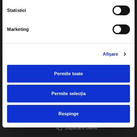
Statistici
Marketing
Evenimente
Ajutor
Teatru
Cum comand bilete?
Afişare
Concerte si
festivaluri
Plata online sau cash
Permite toate
Sport
eBilet printat acasa
Pentru copii
Cultura
Permite selecția
Livrare prin curier
Diverse
Calendar
Returnare bilete
Respinge
Duplicare bilete