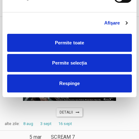
DETALII
5 mar
Funeralii fericite
Afişare
joi
Bucuresti, FF Theatre - Centru Vechi
ora 19:00
Permite toate
expirat
Permite selecția
Respinge
DETALII
alte zile:
8 aug
3 sept
16 sept
5 mar
SCREAM 7