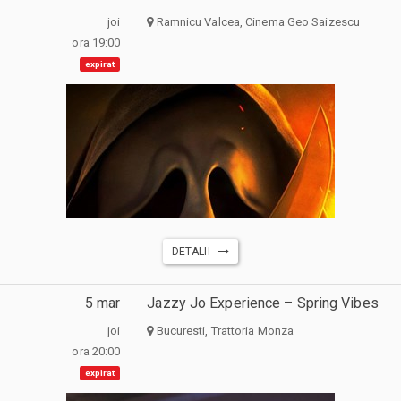
joi
Ramnicu Valcea, Cinema Geo Saizescu
ora 19:00
expirat
DETALII
5 mar
Jazzy Jo Experience – Spring Vibes
joi
Bucuresti, Trattoria Monza
ora 20:00
expirat