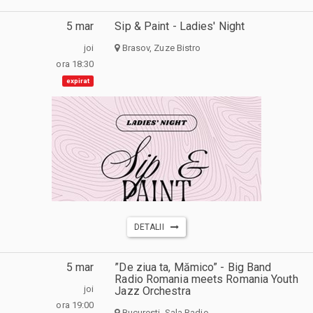
5 mar
Sip & Paint - Ladies' Night
joi
Brasov, Zuze Bistro
ora 18:30
expirat
DETALII
5 mar
”De ziua ta, Mămico” - Big Band
Radio Romania meets Romania Youth
joi
Jazz Orchestra
ora 19:00
Bucuresti, Sala Radio