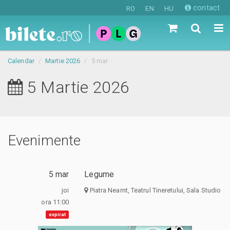
contact
RO
EN
HU
Calendar
Martie 2026
5 mar
5 Martie 2026
Evenimente
5 mar
Legume
joi
Piatra Neamt, Teatrul Tineretului, Sala Studio
ora 11:00
expirat