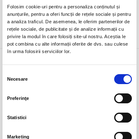
Folosim cookie-uri pentru a personaliza conținutul și
anunțurile, pentru a oferi funcții de rețele sociale și pentru
a analiza traficul. De asemenea, le oferim partenerilor de
rețele sociale, de publicitate și de analize informații cu
privire la modul în care folosiți site-ul nostru. Aceștia le
DETALII
pot combina cu alte informații oferite de dvs. sau culese
în urma folosirii serviciilor lor.
5 mar
CINESTEZIA SYMPHONIC
joi
Arad, Filarmonica Arad
ora 19:00
Selecția
Necesare
consimțământului
expirat
Preferinţe
Statistici
Marketing