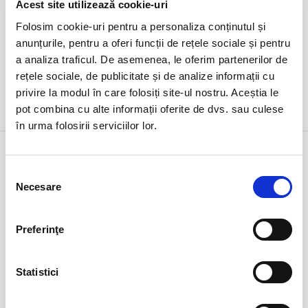
Acest site utilizează cookie-uri
Folosim cookie-uri pentru a personaliza conținutul și
anunțurile, pentru a oferi funcții de rețele sociale și pentru
a analiza traficul. De asemenea, le oferim partenerilor de
rețele sociale, de publicitate și de analize informații cu
privire la modul în care folosiți site-ul nostru. Aceștia le
DETALII
pot combina cu alte informații oferite de dvs. sau culese
în urma folosirii serviciilor lor.
4 iul
Disclosure Day – 2D Sub
sâmbătă
Ramnicu Valcea, Cinema Geo Saizescu
Selecția
ora 19:00
Necesare
consimțământului
expirat
Preferinţe
Statistici