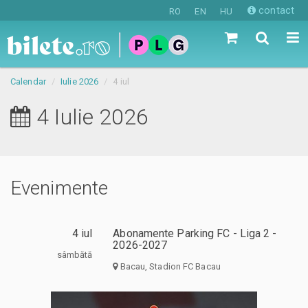
contact
RO
EN
HU
Calendar
Iulie 2026
4 iul
4 Iulie 2026
Evenimente
4 iul
Abonamente Parking FC - Liga 2 -
2026-2027
sâmbătă
Bacau, Stadion FC Bacau