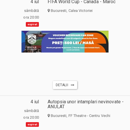
4 iul
FIFA World Cup - Canada - Maroc
sâmbătă
Bucuresti, Calea Victoriei
ora 20:00
expirat
DETALII
4 iul
Autopsia unor intamplari nevinovate -
ANULAT
sâmbătă
Bucuresti, FF Theatre - Centru Vechi
ora 20:00
expirat