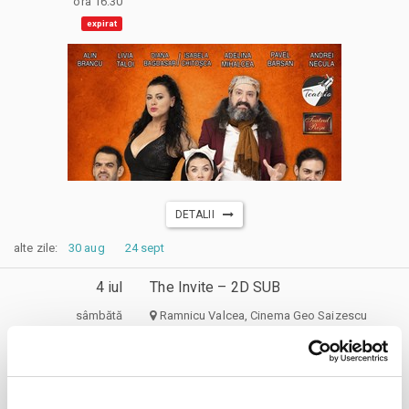
ora 16:30
expirat
DETALII
alte zile:
30 aug
24 sept
4 iul
The Invite – 2D SUB
sâmbătă
Ramnicu Valcea, Cinema Geo Saizescu
ora 17:00
expirat