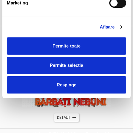
Marketing
DETALII
Afişare
4 iul
Femei bune pentru barbati nebuni
sâmbătă
Bucuresti, Teatrul Roșu
Permite toate
ora 19:30
expirat
Permite selecția
Respinge
DETALII