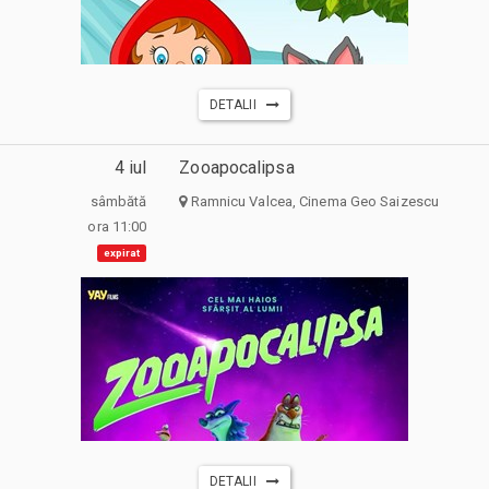
DETALII
4 iul
Zooapocalipsa
sâmbătă
Ramnicu Valcea, Cinema Geo Saizescu
ora 11:00
expirat
DETALII