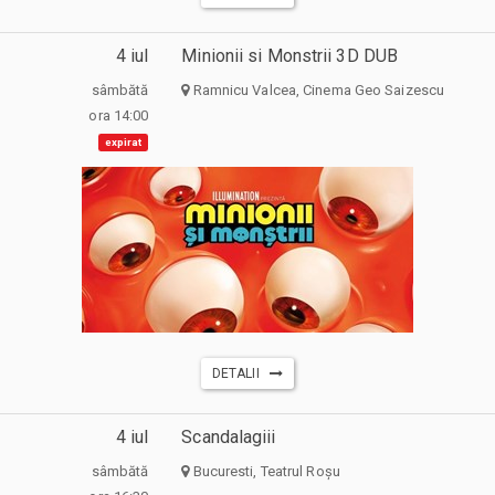
4 iul
Minionii si Monstrii 3D DUB
sâmbătă
Ramnicu Valcea, Cinema Geo Saizescu
ora 14:00
expirat
DETALII
4 iul
Scandalagiii
sâmbătă
Bucuresti, Teatrul Roșu