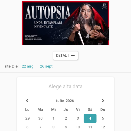
DETALII
alte zile:
22 aug
26 sept
Alege alta data
iulie 2026
Lu
Ma
Mi
Jo
Vi
Sâ
Du
29
30
1
2
3
4
5
6
7
8
9
10
11
12