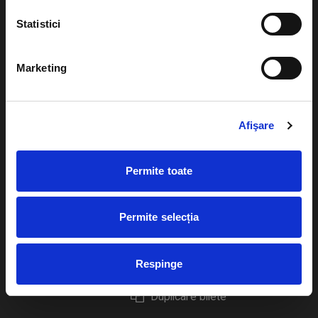
Statistici
Marketing
Evenimente
Ajutor
Teatru
Cum comand bilete?
Afişare
Concerte si
festivaluri
Plata online sau cash
Permite toate
Sport
eBilet printat acasa
Pentru copii
Cultura
Permite selecția
Livrare prin curier
Diverse
Calendar
Returnare bilete
Respinge
Duplicare bilete