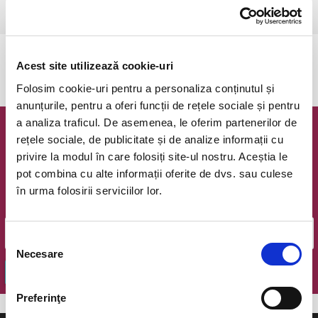
Ramnicu Valcea, Cinema Geo Saizescu
vezi pe harta
Evenimentul a expirat.
Acest site utilizează cookie-uri
Folosim cookie-uri pentru a personaliza conținutul și
anunțurile, pentru a oferi funcții de rețele sociale și pentru
a analiza traficul. De asemenea, le oferim partenerilor de
Newsletter @ Bilete.ro
rețele sociale, de publicitate și de analize informații cu
privire la modul în care folosiți site-ul nostru. Aceștia le
Oferte exclusive si o editie saptamanala cu cele mai noi
pot combina cu alte informații oferite de dvs. sau culese
evenimente.
în urma folosirii serviciilor lor.
Email
Selecția
Necesare
consimțământului
OK
Preferinţe