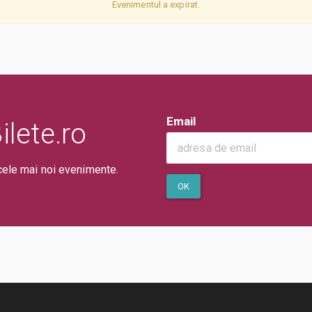
Evenimentul a expirat.
Email
lete.ro
cele mai noi evenimente.
OK