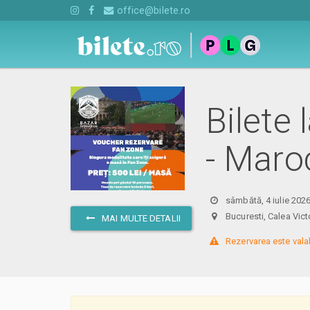
office@bilete.ro
Bilete
- Maroc
sâmbătă, 4 iulie 202
Bucuresti, Calea Vi
MAI MULTE DETALII
 Rezervarea este vala