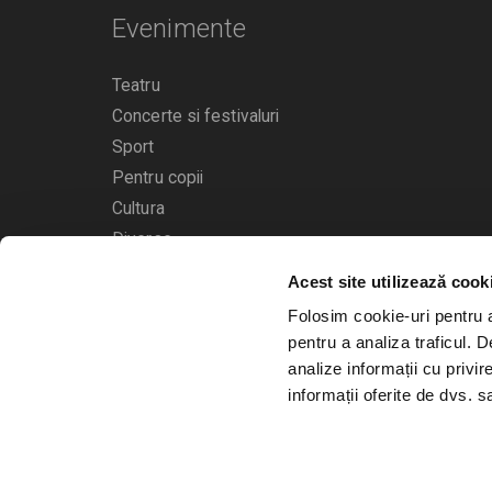
Evenimente
Teatru
Concerte si festivaluri
Sport
Pentru copii
Cultura
Diverse
Acest site utilizează cook
Calendarul evenimentelor
Folosim cookie-uri pentru a 
pentru a analiza traficul. 
analize informații cu privir
informații oferite de dvs. sa