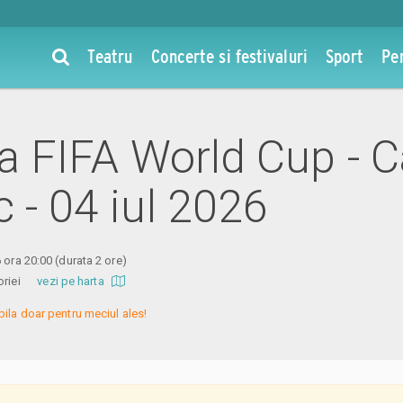
Teatru
Concerte si festivaluri
Sport
Pe
 la FIFA World Cup - 
 - 04 iul 2026
6 ora 20:00
(durata 2 ore)
ctoriei
vezi pe harta
bila doar pentru meciul ales!