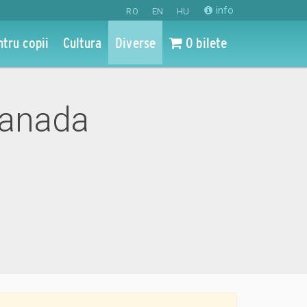
info
RO
EN
HU
ntru copii
Cultura
Diverse
0 bilete
Canada