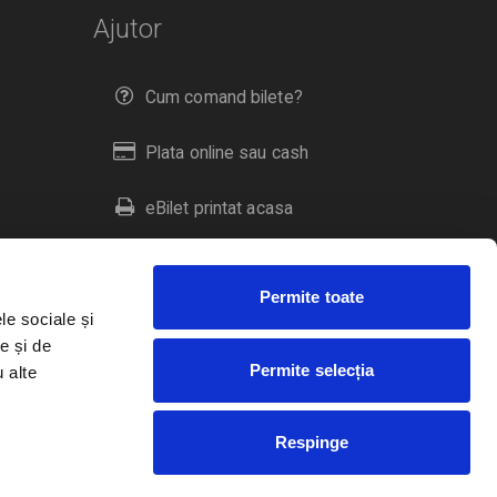
Ajutor
Cum comand bilete?
Plata online sau cash
eBilet printat acasa
Livrare prin curier
Permite toate
Returnare bilete
le sociale și
e și de
Permite selecția
u alte
Duplicare bilete
Respinge