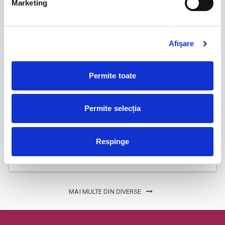
Marketing
aug
Bucuresti
BILETE
Afişare
Cum se duce totul dracu
24
sept
Permite toate
Bucuresti
BILETE
Permite selecția
Karpatia Horse Show
25
sept
Respinge
Floresti, Prahova
BILETE
MAI MULTE DIN DIVERSE