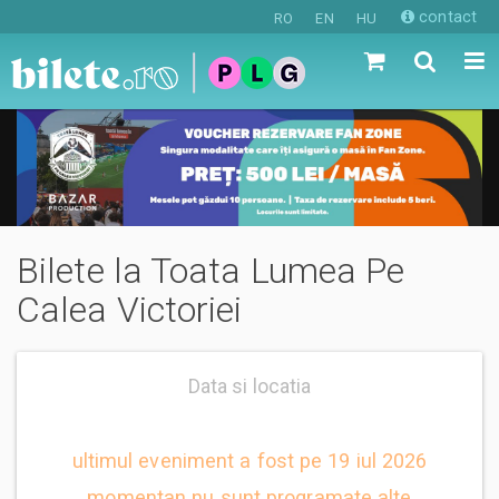
contact
RO
EN
HU
Bilete la Toata Lumea Pe
Calea Victoriei
Data si locatia
ultimul eveniment a fost pe 19 iul 2026
momentan nu sunt programate alte