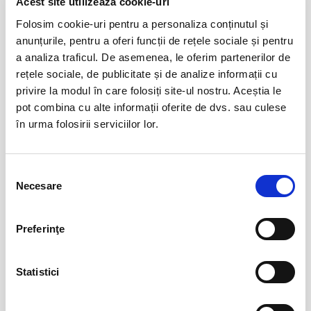
Acest site utilizează cookie-uri
Taxe servicii aplicabile per bilet:
Folosim cookie-uri pentru a personaliza conținutul și
Destiny Park
01
Taxa administrare - 2%
anunțurile, pentru a oferi funcții de rețele sociale și pentru
ian
Taxa procesare - 2 lei
Bucuresti
a analiza traficul. De asemenea, le oferim partenerilor de
Comision ticketing - 10%
BILETE
rețele sociale, de publicitate și de analize informații cu
Taxa emitere bilet - 1 RON
privire la modul în care folosiți site-ul nostru. Aceștia le
Un bilet este valabil pentru o singura persoana. Toti participantii la
pot combina cu alte informații oferite de dvs. sau culese
eveniment, adulti si copii, trebuie sa cumpere bilet sau abonament,
Vizitare Salina Turda
01
în urma folosirii serviciilor lor.
indiferent de varsta. (Mai putin cazurile unde este specificata gratuitate
ian
Turda
in limita de varsta).
BILETE
Va rugam sa respectati orele de acces in sala de spectacol sau in locul
Selecția
de desfasurare a evenimentului inscriptionate pe bilet, pentru a evita
Necesare
consimțământului
aglomerarea pe caile de acces sau deranjarea celorlalti spectatori
Funeralii fericite - FF Theatre
08
dupa inceperea spectacolului/evenimentului.
aug
Preferinţe
Bucuresti
BILETE
Statistici
Frumosul și Bestiile
15