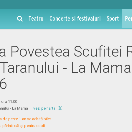
Teatru
Concerte si festivaluri
Sport
Pe
la Povestea Scufitei 
 Taranului - La Mama
26
6 ora 11:00
aranului - La Mama
vezi pe harta
a de peste 1 an se achită bilet.

 părinti cât și pentru copii.