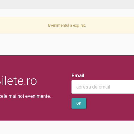
Evenimentul a expirat.
Email
lete.ro
cele mai noi evenimente.
OK