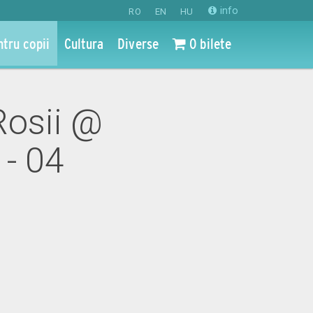
info
RO
EN
HU
ntru copii
Cultura
Diverse
0 bilete
Rosii @
 - 04