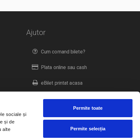
Ajutor
Cum comand bilete?
Plata online sau cash
eBilet printat acasa
Livrare prin curier
Permite toate
Returnare bilete
le sociale și
e și de
Permite selecția
u alte
Duplicare bilete