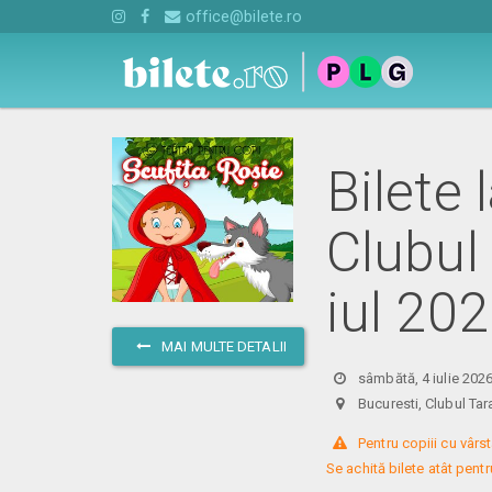
office@bilete.ro
Bilete 
Clubul
iul 20
MAI MULTE DETALII
sâmbătă, 4 iulie 202
Bucuresti, Clubul T
 Pentru copiii cu vârst
Se achită bilete atât pentru