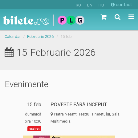
contact
RO
EN
HU
Calendar
Februarie 2026
15 feb
15 Februarie 2026
Evenimente
15 feb
POVESTE FĂRĂ ÎNCEPUT
duminică
Piatra Neamt, Teatrul Tineretului, Sala
ora 10:30
Multimedia
expirat