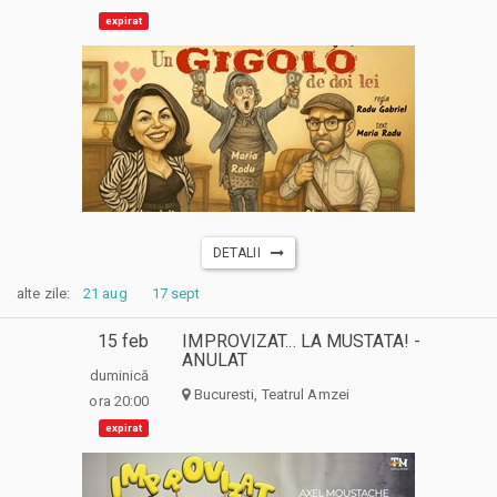
expirat
DETALII
alte zile:
21 aug
17 sept
15 feb
IMPROVIZAT... LA MUSTATA! -
ANULAT
duminică
Bucuresti, Teatrul Amzei
ora 20:00
expirat