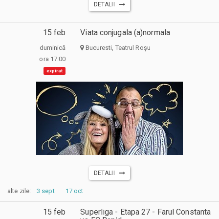
DETALII
15 feb
Viata conjugala (a)normala
duminică
Bucuresti, Teatrul Roșu
ora 17:00
expirat
DETALII
alte zile:
3 sept
17 oct
15 feb
Superliga - Etapa 27 - Farul Constanta