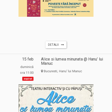
DETALII
15 feb
Alice si lumea minunata @ Hanu’ lui
Manuc
duminică
Bucuresti, Hanu' lui Manuc
ora 11:00
expirat