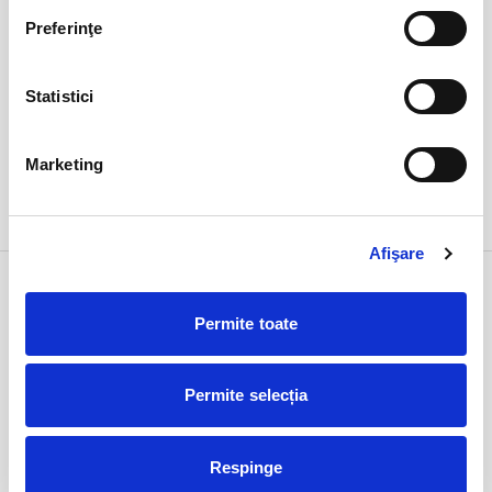
Preferinţe
Statistici
Marketing
DETALII
alte zile:
30 aug
24 sept
Afişare
15 feb
Extrem
duminică
Bucuresti, FF Theatre - Centru Vechi
Permite toate
ora 19:00
expirat
Permite selecția
Respinge