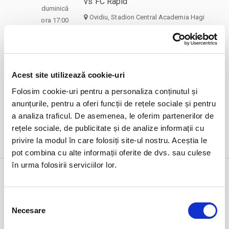
vs FC Rapid
duminică
Ovidiu, Stadion Central Academia Hagi
ora 17:00
expirat
Acest site utilizează cookie-uri
Folosim cookie-uri pentru a personaliza conținutul și
anunțurile, pentru a oferi funcții de rețele sociale și pentru
a analiza traficul. De asemenea, le oferim partenerilor de
rețele sociale, de publicitate și de analize informații cu
privire la modul în care folosiți site-ul nostru. Aceștia le
DETALII
pot combina cu alte informații oferite de dvs. sau culese
în urma folosirii serviciilor lor.
15 feb
Scandalagiii - 𝖲𝗂𝖻𝗂𝗎
duminică
Sibiu, Sala Thalia
ora 19:00
Selecția
Necesare
expirat
consimțământului