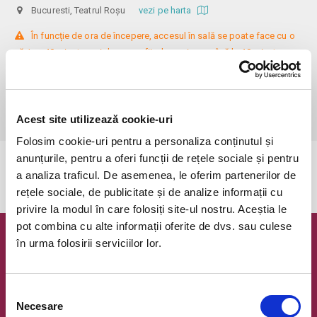
Bucuresti, Teatrul Roșu
vezi pe harta
 În funcție de ora de începere, accesul în sală se poate face cu o 
oră / cu 40 minute mai devreme, fiind permis cu până la 10 minute 
înainte de spectacol. Așezarea se realizează la mese de 2 (nr. limitat), 3 
sau 4 locuri, în regim de teatru-cafenea (în funcție de disponibilitatea 
de la fața locului, există posibilitatea împărțirii mesei cu alte persoane). 
Informații suplimentare, la nr. de telefon 0773 825 249.
Acest site utilizează cookie-uri
Folosim cookie-uri pentru a personaliza conținutul și
anunțurile, pentru a oferi funcții de rețele sociale și pentru
Evenimentul a expirat.
a analiza traficul. De asemenea, le oferim partenerilor de
rețele sociale, de publicitate și de analize informații cu
privire la modul în care folosiți site-ul nostru. Aceștia le
pot combina cu alte informații oferite de dvs. sau culese
în urma folosirii serviciilor lor.
Newsletter @ Bilete.ro
Oferte exclusive si o editie saptamanala cu cele mai noi
evenimente.
Selecția
Necesare
consimțământului
Email