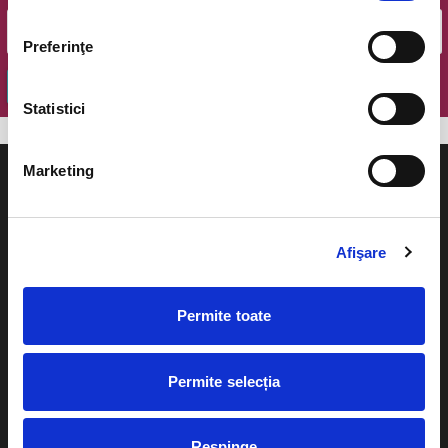
Preferinţe
OK
Statistici
Marketing
Afişare
Evenimente
Ajutor
Teatru
Permite toate
Cum comand bilete?
Concerte si
festivaluri
Plata online sau cash
Permite selecția
Sport
eBilet printat acasa
Pentru copii
Respinge