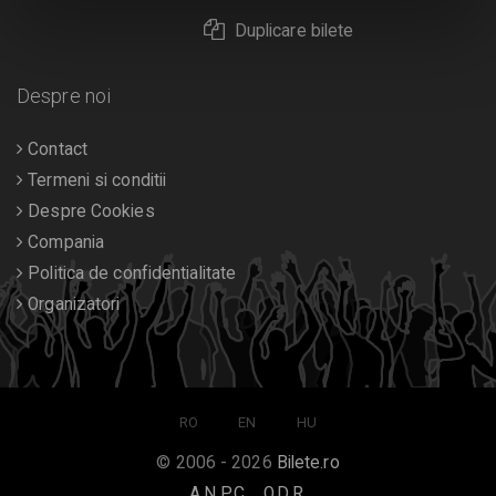
Duplicare bilete
Despre noi
Contact
Termeni si conditii
Despre Cookies
Compania
Politica de confidentialitate
Organizatori
RO
EN
HU
© 2006 - 2026
Bilete.ro
A.N.P.C.
O.D.R.