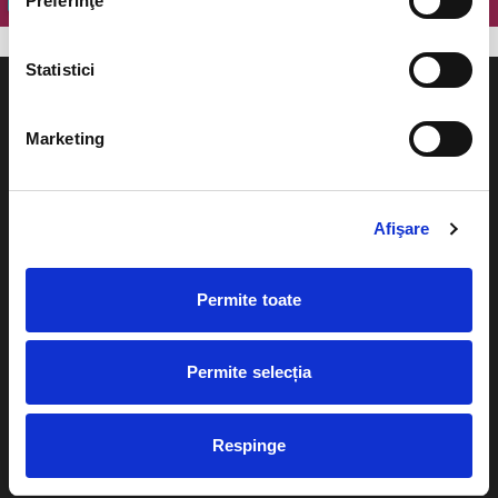
Preferinţe
Statistici
Marketing
Evenimente
Ajutor
Afişare
Teatru
Cum comand bilete?
Concerte si
Permite toate
festivaluri
Plata online sau cash
Sport
eBilet printat acasa
Pentru copii
Permite selecția
Cultura
Livrare prin curier
Diverse
Respinge
Calendar
Returnare bilete