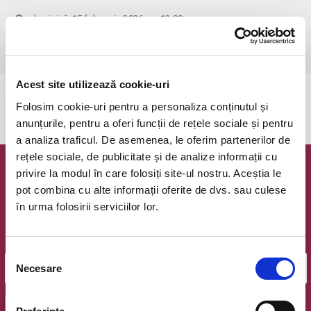
duminică, 15 februarie 2026 ora 13:00
Timisoara, Teatrul pentru Copii si Tineret Merlin
vezi pe harta
Acest site utilizează cookie-uri
Evenimentul a expirat.
Folosim cookie-uri pentru a personaliza conținutul și
anunțurile, pentru a oferi funcții de rețele sociale și pentru
a analiza traficul. De asemenea, le oferim partenerilor de
rețele sociale, de publicitate și de analize informații cu
privire la modul în care folosiți site-ul nostru. Aceștia le
Newsletter @ Bilete.ro
pot combina cu alte informații oferite de dvs. sau culese
în urma folosirii serviciilor lor.
Oferte exclusive si o editie saptamanala cu cele mai noi
evenimente.
Email
Selecția
Necesare
consimțământului
OK