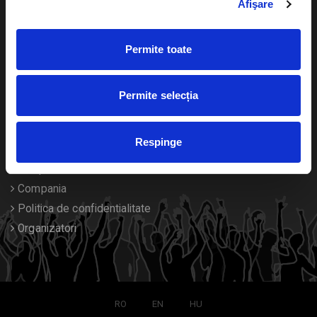
Afişare
Calendar
Returnare bilete
Permite toate
Duplicare bilete
Despre noi
Permite selecția
Contact
Respinge
Termeni si conditii
Despre Cookies
Compania
Politica de confidentialitate
Organizatori
RO
EN
HU