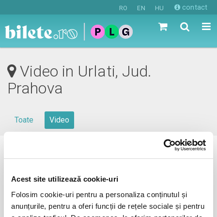
contact
RO
EN
HU
Video in Urlati, Jud.
Prahova
Toate
Video
0 evenimente in viitorul apropiat
revino mai tarziu
Acest site utilizează cookie-uri
Folosim cookie-uri pentru a personaliza conținutul și
anunțurile, pentru a oferi funcții de rețele sociale și pentru
anunta-ma pe email cand apare urmatorul eveniment la