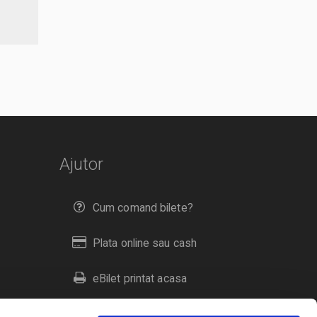
Ajutor
Cum comand bilete?
Plata online sau cash
eBilet printat acasa
Livrare prin curier