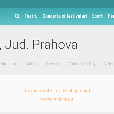
Teatru
Concerte si festivaluri
Sport
Pe
i, Jud. Prahova
ntru copii
Cultura
Diverse
Valentine's Day
Vide
0 evenimente in viitorul apropiat
revino mai tarziu