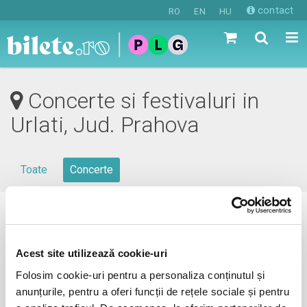
contact
RO
EN
HU
Concerte si festivaluri in
Urlati, Jud. Prahova
Toate
Concerte
0 evenimente in viitorul apropiat
revino mai tarziu
Acest site utilizează cookie-uri
Folosim cookie-uri pentru a personaliza conținutul și
anunțurile, pentru a oferi funcții de rețele sociale și pentru
anunta-ma pe email cand apare urmatorul eveniment la