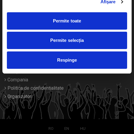
Afişare
Calendar
Returnare bilete
Permite toate
Duplicare bilete
Despre noi
Permite selecția
Contact
Respinge
Termeni si conditii
Despre Cookies
Compania
Politica de confidentialitate
Organizatori
RO
EN
HU