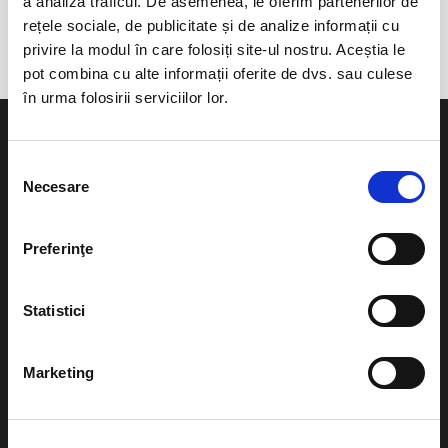
a analiza traficul. De asemenea, le oferim partenerilor de
Urlati, Jud. Prahova
rețele sociale, de publicitate și de analize informații cu
privire la modul în care folosiți site-ul nostru. Aceștia le
pot combina cu alte informații oferite de dvs. sau culese
în urma folosirii serviciilor lor.
Selecția
Necesare
consimțământului
Evenimente
Ajutor
Preferinţe
Teatru
Cum comand bilete?
Concerte si
Statistici
festivaluri
Plata online sau cash
Sport
Marketing
eBilet printat acasa
Pentru copii
Cultura
Livrare prin curier
Diverse