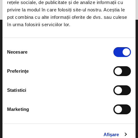
rețele sociale, de publicitate și de analize informații cu
privire la modul în care folosiți site-ul nostru. Aceștia le
pot combina cu alte informații oferite de dvs. sau culese
în urma folosirii serviciilor lor.
Selecția
Necesare
consimțământului
Evenimente
Ajutor
Teatru
Preferinţe
Cum comand bilete?
Concerte si
festivaluri
Plata online sau cash
Statistici
Sport
eBilet printat acasa
Pentru copii
Marketing
Cultura
Livrare prin curier
Diverse
Calendar
Afişare
Returnare bilete