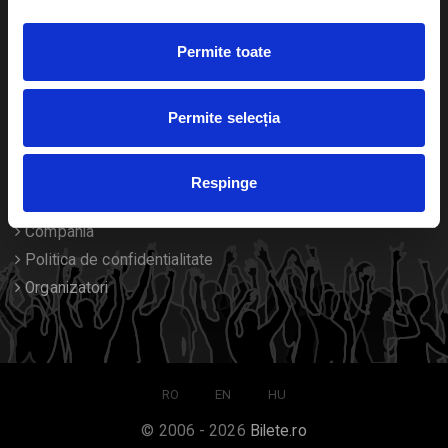
Duplicare bilete
Permite toate
Despre noi
Permite selecția
Contact
Termeni si conditii
Respinge
Despre Cookies
Compania
Politica de confidentialitate
Organizatori
RO
EN
HU
© 2006 - 2026
Bilete.ro