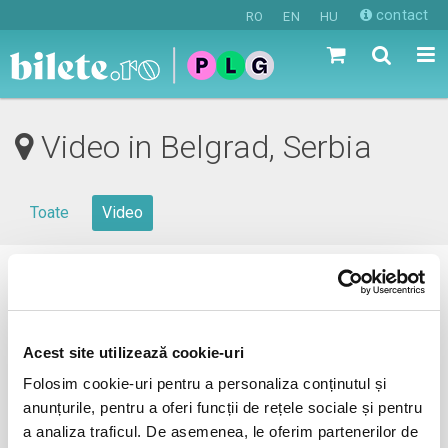
contact
RO
EN
HU
Video in Belgrad, Serbia
Toate
Video
0 evenimente in viitorul apropiat
revino mai tarziu
Acest site utilizează cookie-uri
Folosim cookie-uri pentru a personaliza conținutul și
anunțurile, pentru a oferi funcții de rețele sociale și pentru
anunta-ma pe email cand apare urmatorul eveniment la
a analiza traficul. De asemenea, le oferim partenerilor de
Belgrad, Serbia