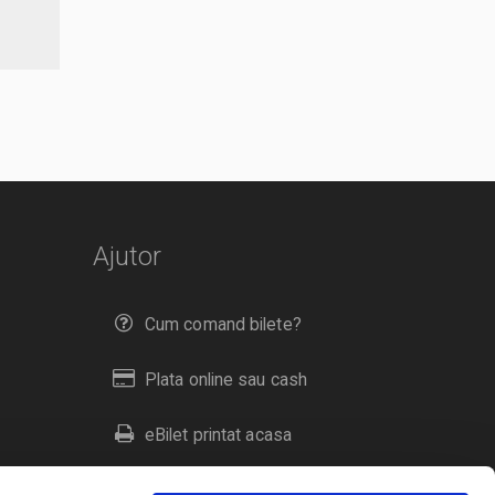
Ajutor
Cum comand bilete?
Plata online sau cash
eBilet printat acasa
Livrare prin curier