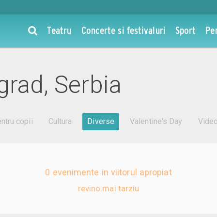
Teatru
Concerte si festivaluri
Sport
Pe
grad, Serbia
ntru copii
Cultura
Diverse
Valentine's Day
Vide
0 evenimente in viitorul apropiat
revino mai tarziu