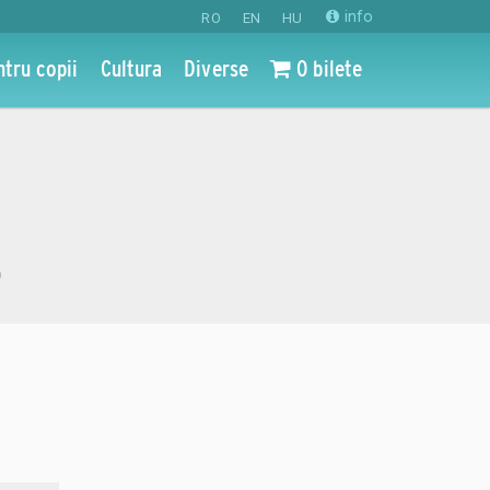
info
RO
EN
HU
ntru copii
Cultura
Diverse
0 bilete
o