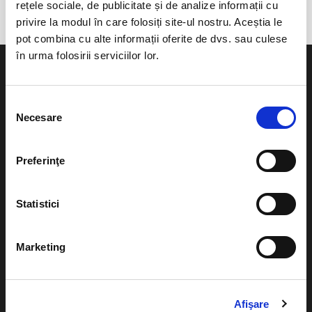
rețele sociale, de publicitate și de analize informații cu
privire la modul în care folosiți site-ul nostru. Aceștia le
pot combina cu alte informații oferite de dvs. sau culese
în urma folosirii serviciilor lor.
Selecția
Necesare
consimțământului
Evenimente
Ajutor
Teatru
Preferinţe
Cum comand bilete?
Concerte si
festivaluri
Plata online sau cash
Statistici
Sport
eBilet printat acasa
Pentru copii
Marketing
Cultura
Livrare prin curier
Diverse
Calendar
Afişare
Returnare bilete