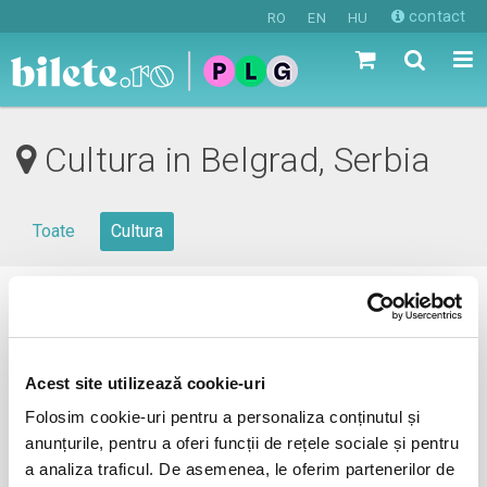
contact
RO
EN
HU
Cultura in Belgrad, Serbia
Toate
Cultura
0 evenimente in viitorul apropiat
revino mai tarziu
Acest site utilizează cookie-uri
Folosim cookie-uri pentru a personaliza conținutul și
anunțurile, pentru a oferi funcții de rețele sociale și pentru
anunta-ma pe email cand apare urmatorul eveniment la
a analiza traficul. De asemenea, le oferim partenerilor de
Belgrad, Serbia