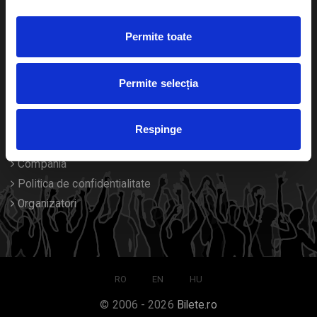
Duplicare bilete
Permite toate
Despre noi
Permite selecția
Contact
Termeni si conditii
Respinge
Despre Cookies
Compania
Politica de confidentialitate
Organizatori
RO
EN
HU
© 2006 - 2026
Bilete.ro