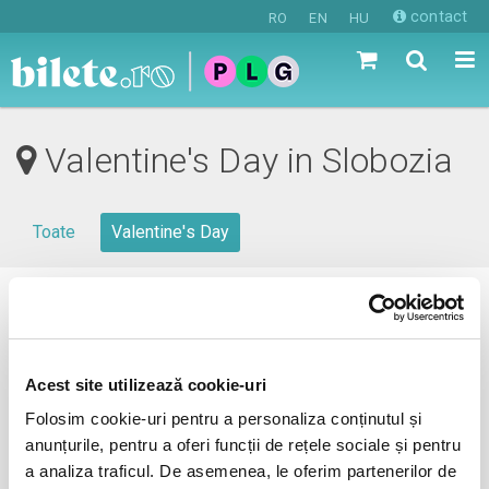
contact
RO
EN
HU
Valentine's Day in Slobozia
Toate
Valentine's Day
0 evenimente in viitorul apropiat
revino mai tarziu
Acest site utilizează cookie-uri
Folosim cookie-uri pentru a personaliza conținutul și
anunțurile, pentru a oferi funcții de rețele sociale și pentru
anunta-ma pe email cand apare urmatorul eveniment la
a analiza traficul. De asemenea, le oferim partenerilor de
Slobozia