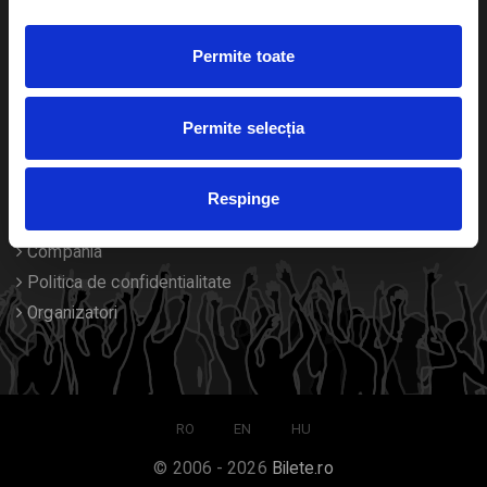
Duplicare bilete
Permite toate
Despre noi
Permite selecția
Contact
Termeni si conditii
Respinge
Despre Cookies
Compania
Politica de confidentialitate
Organizatori
RO
EN
HU
© 2006 - 2026
Bilete.ro