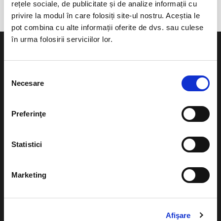
rețele sociale, de publicitate și de analize informații cu
privire la modul în care folosiți site-ul nostru. Aceștia le
pot combina cu alte informații oferite de dvs. sau culese
în urma folosirii serviciilor lor.
Selecția
Necesare
consimțământului
Evenimente
Ajutor
Teatru
Preferinţe
Cum comand bilete?
Concerte si
festivaluri
Plata online sau cash
Statistici
Sport
eBilet printat acasa
Pentru copii
Marketing
Cultura
Livrare prin curier
Diverse
Calendar
Afişare
Returnare bilete